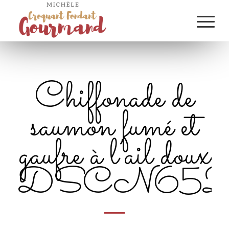
Chiffonade de
saumon fumé et
gaufre à l’ail doux
DSCN652