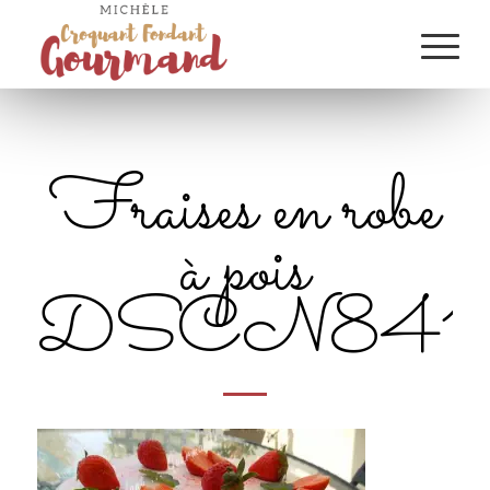
Fraises en robe
à pois
DSCN841