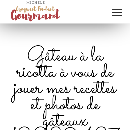
Gâteau à la
ricotta à vous de
jouer mes recettes
et photos de
gâteaux