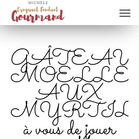
GÂTEAU
MOELLE
AUX
MYRTIL
à vous de jouer