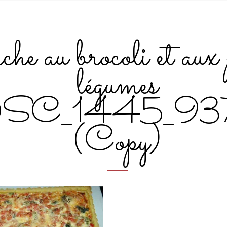
he au brocoli et aux 
légumes
SC_1445_93
(Copy)