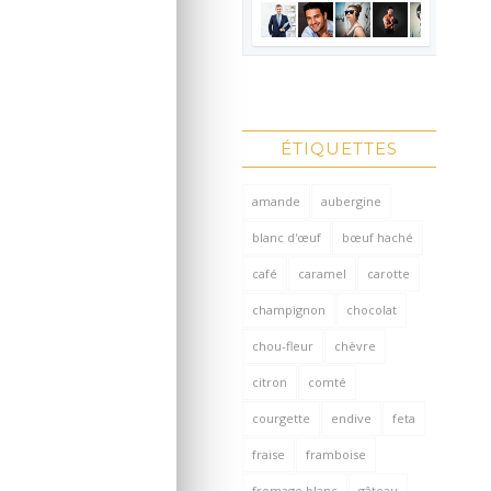
ÉTIQUETTES
amande
aubergine
blanc d'œuf
bœuf haché
café
caramel
carotte
champignon
chocolat
chou-fleur
chèvre
citron
comté
courgette
endive
feta
fraise
framboise
fromage blanc
gâteau