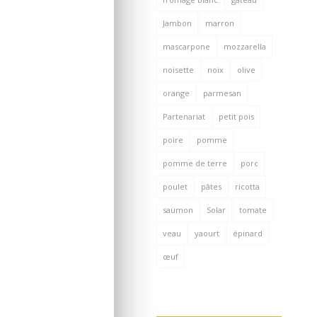
Jambon
marron
mascarpone
mozzarella
noisette
noix
olive
orange
parmesan
Partenariat
petit pois
poire
pomme
pomme de terre
porc
poulet
pâtes
ricotta
saumon
Solar
tomate
veau
yaourt
épinard
œuf