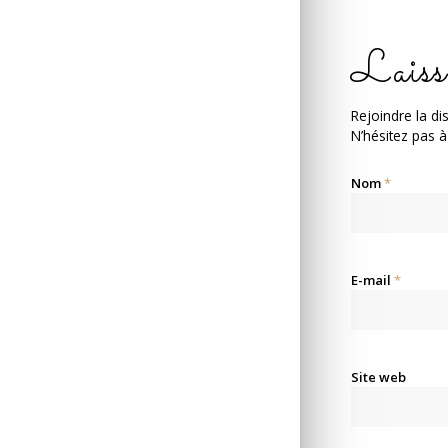
Laiss
Rejoindre la di
N’hésitez pas à
Nom
*
E-mail
*
Site web