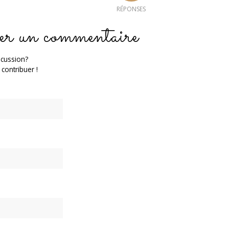
RÉPONSES
er un commentaire
scussion?
 contribuer !