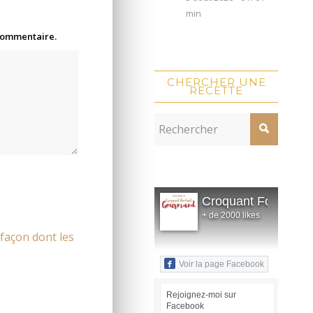
min
 commentaire.
CHERCHER UNE
RECETTE
Croquant Fondant
+ de 2000 likes
 façon dont les
Voir la page Facebook
Rejoignez-moi sur
Facebook