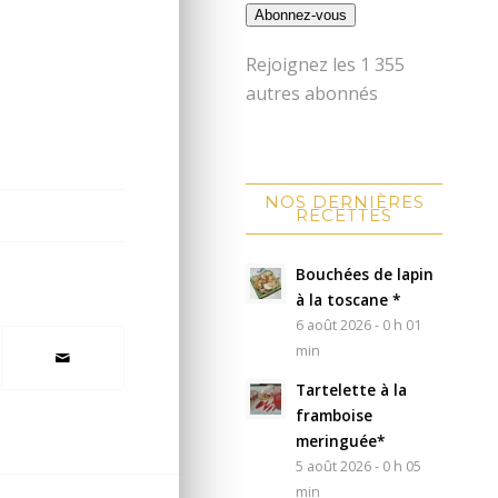
Abonnez-vous
Rejoignez les 1 355
autres abonnés
NOS DERNIÈRES
RECETTES
Bouchées de lapin
à la toscane *
6 août 2026 - 0 h 01
min
Tartelette à la
framboise
meringuée*
5 août 2026 - 0 h 05
min