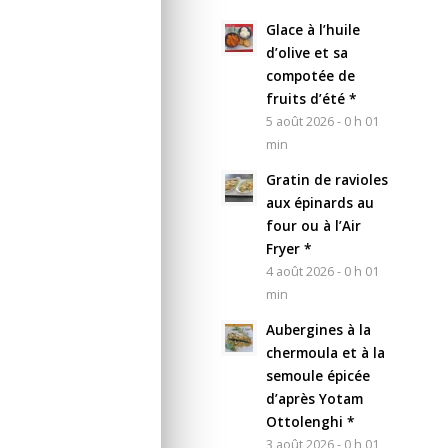
Glace à l’huile
d’olive et sa
compotée de
fruits d’été *
5 août 2026 - 0 h 01
min
Gratin de ravioles
aux épinards au
four ou à l’Air
Fryer *
4 août 2026 - 0 h 01
min
Aubergines à la
chermoula et à la
semoule épicée
d’après Yotam
Ottolenghi *
3 août 2026 - 0 h 01