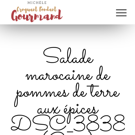
Salade
marocaine de
pommes de terre
aux épices
DSC_3838_