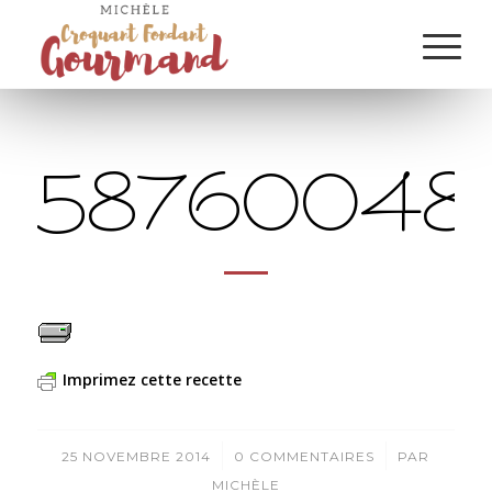
58760048_
Imprimez cette recette
/
/
25 NOVEMBRE 2014
0 COMMENTAIRES
PAR
MICHÈLE