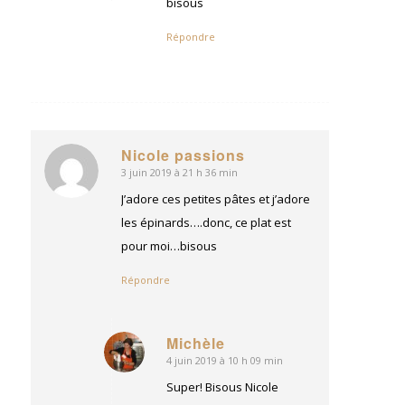
bisous
Répondre
Nicole passions
3 juin 2019 à 21 h 36 min
dit
:
J’adore ces petites pâtes et j’adore
les épinards….donc, ce plat est
pour moi…bisous
Répondre
Michèle
4 juin 2019 à 10 h 09 min
dit
:
Super! Bisous Nicole