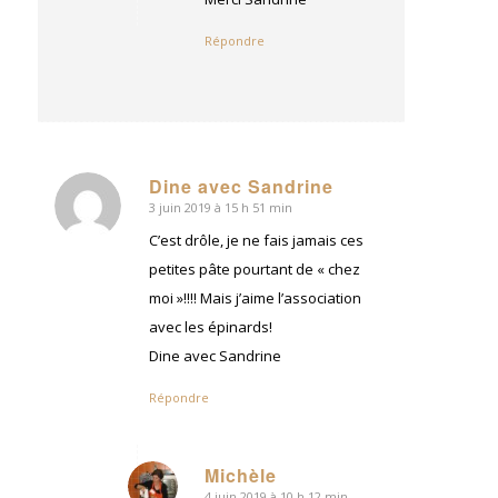
Répondre
Dine avec Sandrine
3 juin 2019 à 15 h 51 min
dit
:
C’est drôle, je ne fais jamais ces
petites pâte pourtant de « chez
moi »!!!! Mais j’aime l’association
avec les épinards!
Dine avec Sandrine
Répondre
Michèle
4 juin 2019 à 10 h 12 min