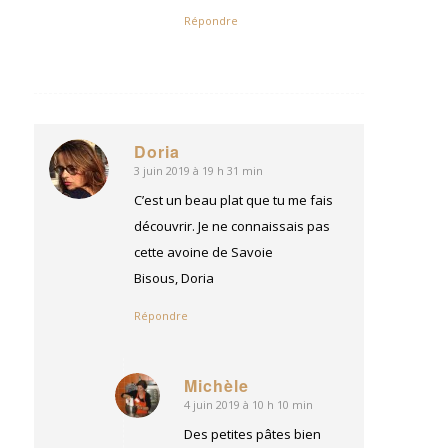
Répondre
Doria
3 juin 2019 à 19 h 31 min
dit
:
C’est un beau plat que tu me fais
découvrir. Je ne connaissais pas
cette avoine de Savoie
Bisous, Doria
Répondre
Michèle
4 juin 2019 à 10 h 10 min
dit
:
Des petites pâtes bien