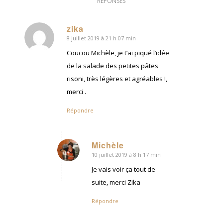
RÉPONSES
zika
8 juillet 2019 à 21 h 07 min
dit
:
Coucou Michèle, je t’ai piqué l’idée
de la salade des petites pâtes
risoni, très légères et agréables !,
merci .
Répondre
Michèle
10 juillet 2019 à 8 h 17 min
dit
:
Je vais voir ça tout de
suite, merci Zika
Répondre