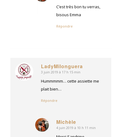
:
C’est très bon tu verras,
bisous Emma
Répondre
LadyMilonguera
3 juin 2019 à 17 h 15 min
dit
:
Hummmmm… cette assiette me
plait bien…
Répondre
Michèle
4 juin 2019 à 10 h 11 min
dit
:
Merci Sandrine