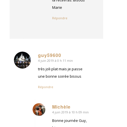
Marie
Répondre
guy59600
4 juin 2019 à 0 h 11 min
dit
:
très joli plat mais je passe
une bonne soirée bisous
Répondre
Michèle
4 juin 2019 à 10 h 09 min
dit
:
Bonne journée Guy,