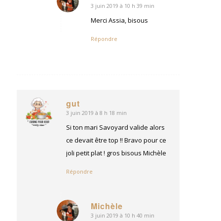
3 juin 2019 à 10 h 39 min
dit
:
Merci Assia, bisous
Répondre
gut
3 juin 2019 à 8 h 18 min
dit
:
Si ton mari Savoyard valide alors
ce devait être top !! Bravo pour ce
joli petit plat ! gros bisous Michèle
Répondre
Michèle
3 juin 2019 à 10 h 40 min
dit