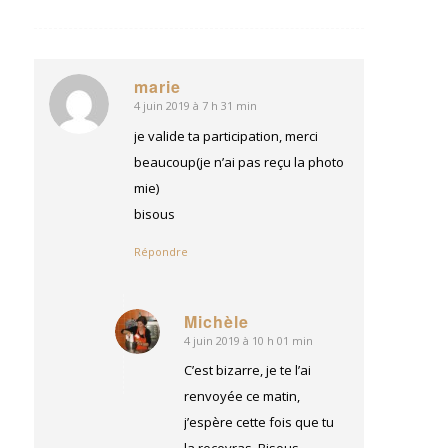
marie
4 juin 2019 à 7 h 31 min
dit
:
je valide ta participation, merci
beaucoup(je n’ai pas reçu la photo
mie)
bisous
Répondre
Michèle
4 juin 2019 à 10 h 01 min
dit
:
C’est bizarre, je te l’ai
renvoyée ce matin,
j’espère cette fois que tu
la recevras. Bisous