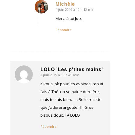
Michèle
4 juin 2019 à 10 h 12 min
dit
:
Merci à toi Joce
Répondre
LOLO 'Les p'tites mains'
3 juin 2019 à 10 h 45 min
dit
:
Kikous, ok pour les avoines, j’en ai
fais à Théa la semaine dernière,
mais tu sais bien…… Belle recette
que j’adererai goûter !!!! Gros
bisous doux. TA LOLO
Répondre