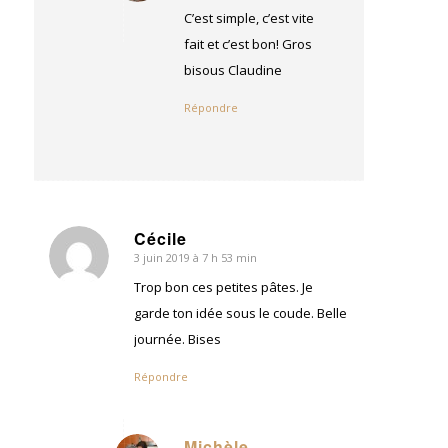
:
C’est simple, c’est vite
fait et c’est bon! Gros
bisous Claudine
Répondre
Cécile
3 juin 2019 à 7 h 53 min
dit
:
Trop bon ces petites pâtes. Je
garde ton idée sous le coude. Belle
journée. Bises
Répondre
Michèle