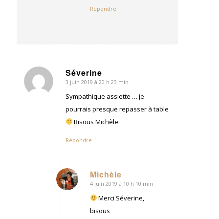
Répondre
Séverine
3 juin 2019 à 20 h 23 min
dit
:
Sympathique assiette … je
pourrais presque repasser à table
Bisous Michèle
Répondre
Michèle
4 juin 2019 à 10 h 10 min
dit
:
Merci Séverine,
bisous