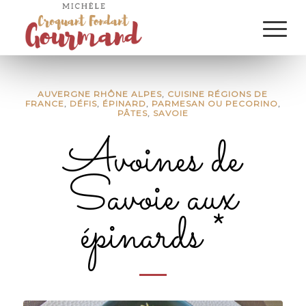
AUVERGNE RHÔNE ALPES
,
CUISINE RÉGIONS DE
FRANCE
,
DÉFIS
,
ÉPINARD
,
PARMESAN OU PECORINO
,
PÂTES
,
SAVOIE
Avoines de
Savoie aux
épinards *