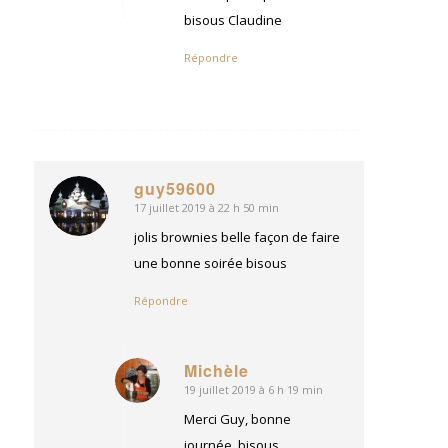
bisous Claudine
Répondre
guy59600
17 juillet 2019 à 22 h 50 min
dit
:
jolis brownies belle façon de faire
une bonne soirée bisous
Répondre
Michèle
19 juillet 2019 à 6 h 19 min
dit
:
Merci Guy, bonne
journée, bisous