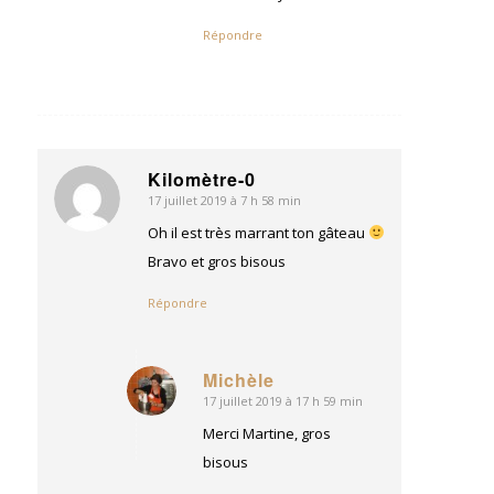
Répondre
Kilomètre-0
17 juillet 2019 à 7 h 58 min
dit
:
Oh il est très marrant ton gâteau
Bravo et gros bisous
Répondre
Michèle
17 juillet 2019 à 17 h 59 min
dit
:
Merci Martine, gros
bisous