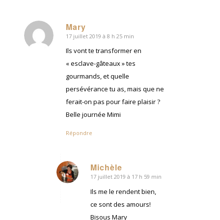
Mary
17 juillet 2019 à 8 h 25 min
dit
:
Ils vont te transformer en
« esclave-gâteaux » tes
gourmands, et quelle
persévérance tu as, mais que ne
ferait-on pas pour faire plaisir ?
Belle journée Mimi
Répondre
Michèle
17 juillet 2019 à 17 h 59 min
dit
:
Ils me le rendent bien,
ce sont des amours!
Bisous Mary