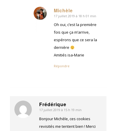
Michèle
17 juillet 2019 à 18 h 01 min
dit
:
Oh oui, c’est la première
fois que ça m’arrive,
espérons que ce sera la
dernière
Amitiés isa-Marie
Répondre
Frédérique
17 juillet 2019 à 15 h 19 min
dit
:
Bonjour Michèle, ces cookies
revisités me tentent bien ! Merci