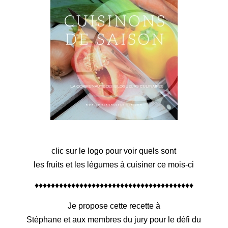
clic sur le logo pour voir quels sont
les fruits et les légumes à cuisiner ce mois-ci
♦♦♦♦♦♦♦♦♦♦♦♦♦♦♦♦♦♦♦♦♦♦♦♦♦♦♦♦♦♦♦♦♦♦♦♦♦♦♦
Je propose cette recette à
Stéphane et aux membres du jury pour le défi du