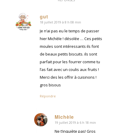
gut
18 juillet 2019 à 8 h 08 min
dit
:
Je n’ai pas eu le temps de passer
hier Michèle ! désolée … Ces petits
moules sont intéressants ils font
de beaux petits biscuits. ils sont
parfait pour les fourrer comme tu
l’as fait avec un coulis aux fruits !
Merci des les offrir à cuisinons !
gros bisous
Répondre
Michèle
19 juillet 2019 à 6 h 18 min
dit
:
Ne t’inquiète pas! Gros