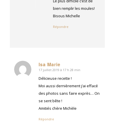
Le plus difficile c’est de
bien remplir les moules!
Bisous Michelle
Répondre
Isa Marie
17 juillet 2019 à 17 h 28 min
dit
:
Délicieuse recette !
Moi aussi dernièrement j’ai effacé
des photos sans faire exprès… On
se sent bête !
Amitiés chère Michèle
Répondre