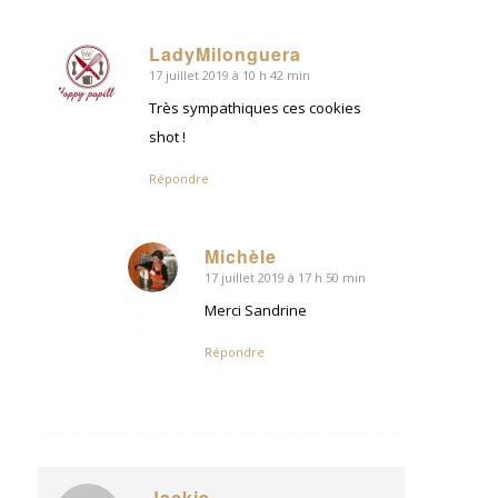
LadyMilonguera
17 juillet 2019 à 10 h 42 min
dit
:
Très sympathiques ces cookies
shot !
Répondre
Michèle
17 juillet 2019 à 17 h 50 min
dit
:
Merci Sandrine
Répondre
Jackie