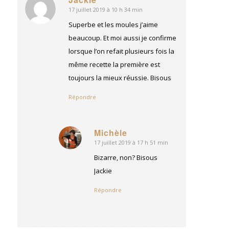
17 juillet 2019 à 10 h 34 min
dit
:
Superbe et les moules j’aime
beaucoup. Et moi aussi je confirme
lorsque l’on refait plusieurs fois la
même recette la première est
toujours la mieux réussie. Bisous
Répondre
Michèle
17 juillet 2019 à 17 h 51 min
dit
:
Bizarre, non? Bisous
Jackie
Répondre