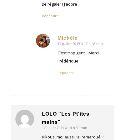
se régaler ! J’adore
Répondre
Michèle
17 juillet 2019 à 17 h 48 min
dit
:
C’est trop gentil! Merci
Frédérique
Répondre
LOLO "Les Pt'ites
dit
mains"
:
17 juillet 2019 à 14 h 39 min
Kikous, moi aussi j’ai remarqué !!!