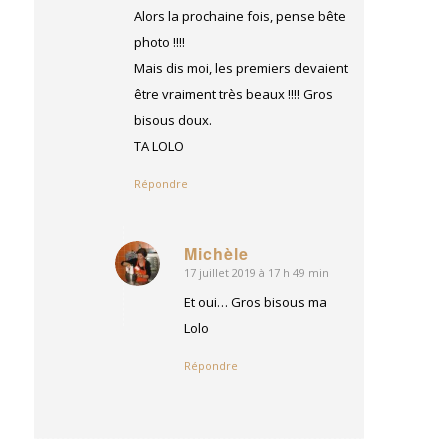
Alors la prochaine fois, pense bête
photo !!!!
Mais dis moi, les premiers devaient
être vraiment très beaux !!!! Gros
bisous doux.
TA LOLO
Répondre
Michèle
17 juillet 2019 à 17 h 49 min
dit
:
Et oui… Gros bisous ma
Lolo
Répondre