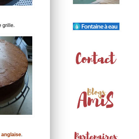
 grille.
 anglaise
.