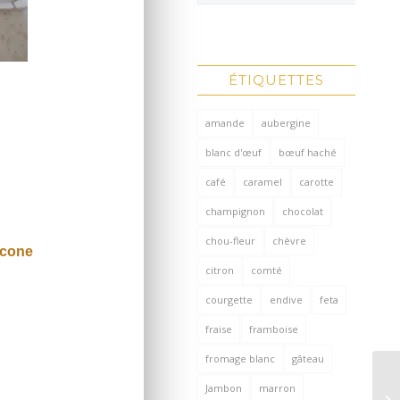
ÉTIQUETTES
amande
aubergine
blanc d'œuf
bœuf haché
café
caramel
carotte
champignon
chocolat
chou-fleur
chèvre
icone
citron
comté
courgette
endive
feta
fraise
framboise
fromage blanc
gâteau
Jambon
marron