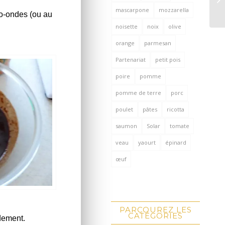
mascarpone
mozzarella
ro-ondes (ou au
noisette
noix
olive
orange
parmesan
Partenariat
petit pois
poire
pomme
pomme de terre
porc
poulet
pâtes
ricotta
saumon
Solar
tomate
veau
yaourt
épinard
œuf
PARCOUREZ LES
CATÉGORIES
idement.