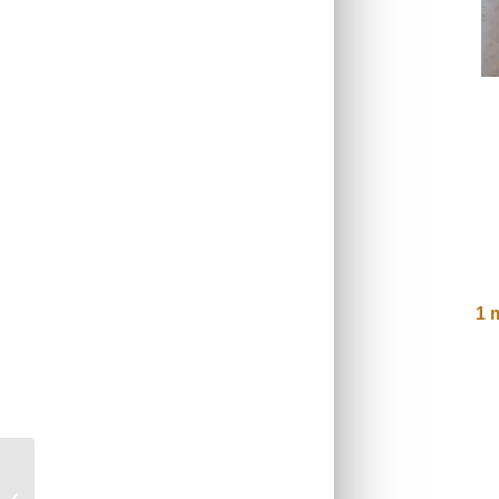
1 
Gâteau d’omelette à la