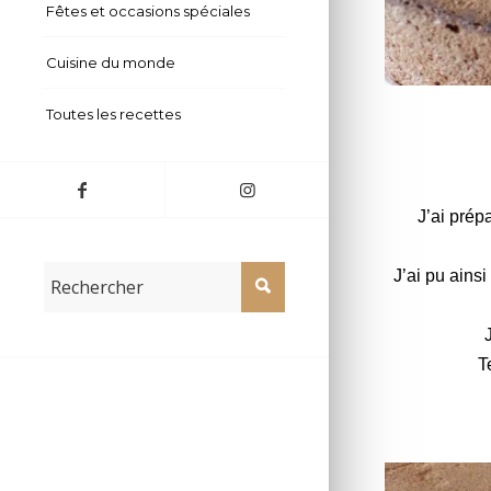
Fêtes et occasions spéciales
Cuisine du monde
Fondant choc
Toutes les recettes
J’ai prép
J’ai pu ains
T