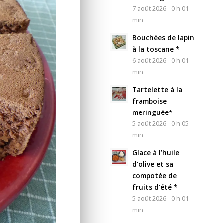
7 août 2026 - 0 h 01
min
Bouchées de lapin
à la toscane *
6 août 2026 - 0 h 01
min
Tartelette à la
framboise
meringuée*
5 août 2026 - 0 h 05
min
Glace à l’huile
d’olive et sa
compotée de
fruits d’été *
5 août 2026 - 0 h 01
min