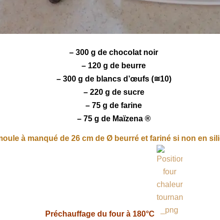
– 300 g de
chocolat
noir
– 120 g de beurre
– 300 g de
blancs d’œufs
(≅10)
– 220 g de sucre
– 75 g de farine
– 75 g de
Maïzena
®
moule à manqué de 26 cm de Ø beurré et fariné si non en sil
Préchauffage du four à 180°C