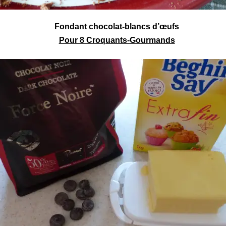
Fondant
chocolat-blancs d’œufs
Pour 8 Croquants-Gourmands