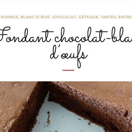
L'AVANCE
,
BLANC D'ŒUF
,
CHOCOLAT
,
GÂTEAUX, TARTES, ENTR
ndant chocolat-bla
d’œufs