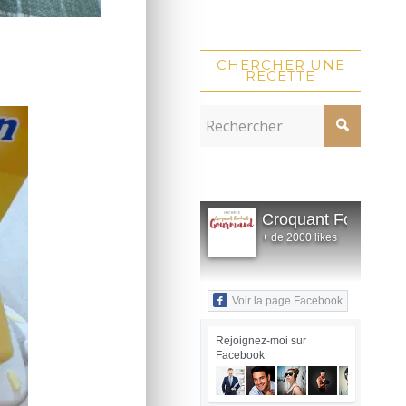
CHERCHER UNE
RECETTE
Croquant Fondant
+ de 2000 likes
Voir la page Facebook
Rejoignez-moi sur
Facebook