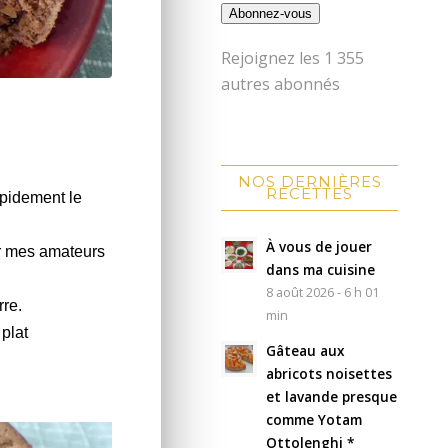
Abonnez-vous
Rejoignez les 1 355
autres abonnés
NOS DERNIÈRES
RECETTES
apidement le
À vous de jouer
ler mes amateurs
dans ma cuisine
8 août 2026 - 6 h 01
rre.
min
plat
Gâteau aux
abricots noisettes
et lavande presque
comme Yotam
Ottolenghi *