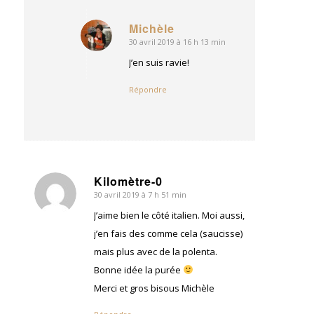
Michèle
30 avril 2019 à 16 h 13 min
dit
:
J’en suis ravie!
Répondre
Kilomètre-0
30 avril 2019 à 7 h 51 min
dit
:
J’aime bien le côté italien. Moi aussi,
j’en fais des comme cela (saucisse)
mais plus avec de la polenta.
Bonne idée la purée
Merci et gros bisous Michèle