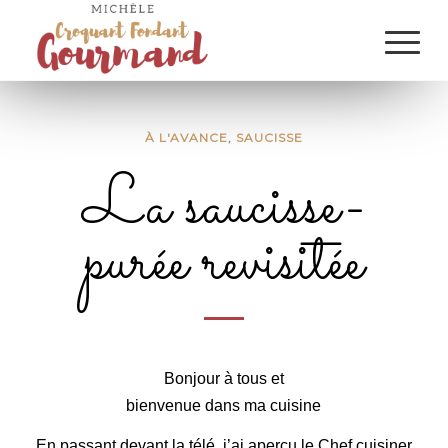
À L'AVANCE
,
SAUCISSE
La saucisse-
purée revisitée
La saucisse-purée revisitée
Bonjour à tous et
bienvenue dans ma cuisine
En passant devant la télé, j’ai aperçu le Chef cuisiner