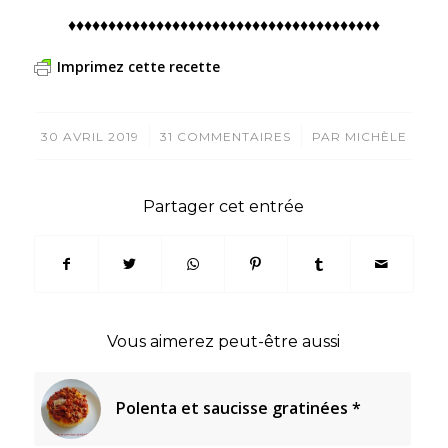
♦♦♦♦♦♦♦♦♦♦♦♦♦♦♦♦♦♦♦♦♦♦♦♦♦♦♦♦♦♦♦♦♦♦♦♦♦♦♦
Imprimez cette recette
/
/
30 AVRIL 2019
31 COMMENTAIRES
PAR
MICHÈLE
Partager cet entrée
Vous aimerez peut-être aussi
Polenta et saucisse gratinées *