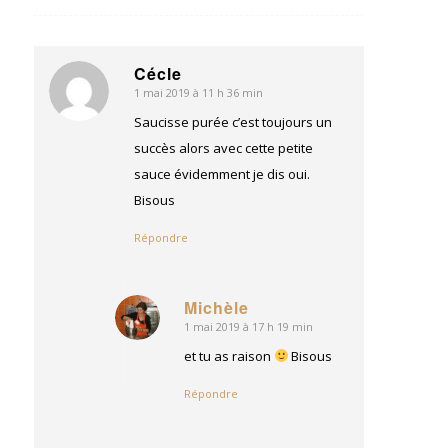
Cécle
1 mai 2019 à 11 h 36 min
dit
:
Saucisse purée c’est toujours un
succès alors avec cette petite
sauce évidemment je dis oui.
Bisous
Répondre
Michèle
1 mai 2019 à 17 h 19 min
dit
:
et tu as raison
Bisous
Répondre