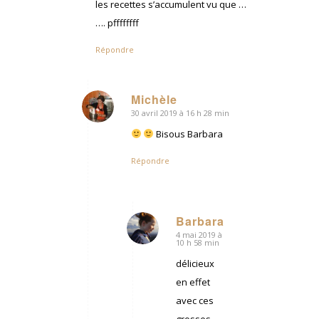
les recettes s’accumulent vu que …
…. pffffffff
Répondre
Michèle
30 avril 2019 à 16 h 28 min
dit
:
Bisous Barbara
Répondre
Barbara
4 mai 2019 à
dit
10 h 58 min
:
délicieux
en effet
avec ces