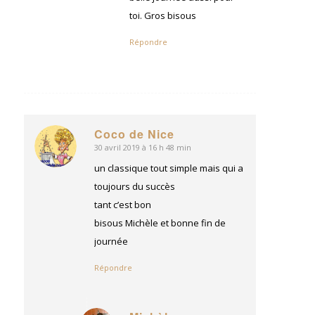
toi. Gros bisous
Répondre
Coco de Nice
30 avril 2019 à 16 h 48 min
dit
:
un classique tout simple mais qui a
toujours du succès
tant c’est bon
bisous Michèle et bonne fin de
journée
Répondre