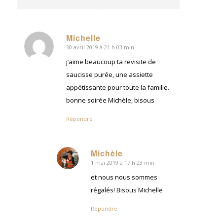
Michelle
30 avril 2019 à 21 h 03 min
dit
:
j’aime beaucoup ta revisite de
saucisse purée, une assiette
appétissante pour toute la famille.
bonne soirée Michèle, bisous
Répondre
Michèle
1 mai 2019 à 17 h 23 min
dit
:
et nous nous sommes
régalés! Bisous Michelle
Répondre