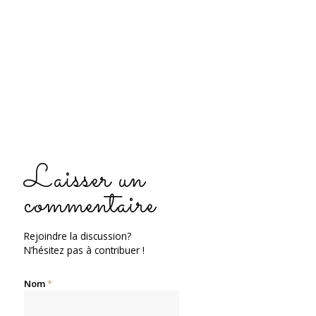
pour
un
autre
jour
Laisser un
commentaire
Rejoindre la discussion?
N’hésitez pas à contribuer !
Nom
*