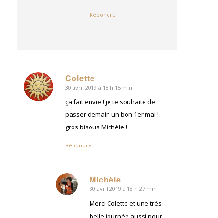
Répondre
Colette
30 avril 2019 à 18 h 15 min
dit
:
ça fait envie ! je te souhaite de
passer demain un bon 1er mai !
gros bisous Michèle !
Répondre
Michèle
30 avril 2019 à 18 h 27 min
dit
:
Merci Colette et une très
belle journée aussi pour