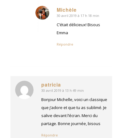
Michèle
30 avril 2019 à 17 h 18 min
dit
:
C’était délicieux! Bisous
Emma
Répondre
patricia
30 avril 2019 à 13 h 49 min
dit
:
Bonjour Michelle, voici un classique
que j’adore et que tu as sublimé. Je
salive devant l’écran. Merci du
partage. Bonne journée, bisous
Répondre