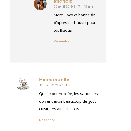
Michèle
30 avril 2019 à 17 h 19 min
dit
:
Merci Coco et bonne fin
d’après-midi aussi pour
toi. Bisous
Répondre
Emmanuelle
30 avril 2019 à 16 h 23 min
dit
:
Quelle bonne idée, les saucisses
doivent avoir beaucoup de goût
cuisinées ainsi. Bisous
Répondre