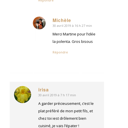
Répondre
Michèle
30 avril 2019 à 16 h 27 min
dit
:
Merci Martine pour l’idée
la polenta. Gros bisous
Répondre
irisa
30 avril 2019 à 7 h 17 min
dit
:
A garder précieusement, c’est le
plat préféré de mon petit fils, et
chez toi iest drôlement bien
cuisiné, je vais l’épater !