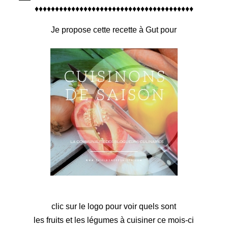
♦♦♦♦♦♦♦♦♦♦♦♦♦♦♦♦♦♦♦♦♦♦♦♦♦♦♦♦♦♦♦♦♦♦♦♦♦♦♦
Je propose cette recette à Gut pour
clic sur le logo pour voir quels sont
les fruits et les légumes à cuisiner ce mois-ci