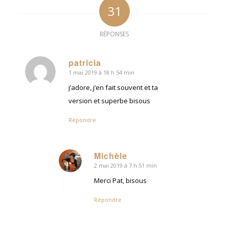
31
RÉPONSES
patricia
1 mai 2019 à 18 h 54 min
dit
:
j’adore, j’en fait souvent et ta
version et superbe bisous
Répondre
Michèle
2 mai 2019 à 7 h 51 min
dit
:
Merci Pat, bisous
Répondre