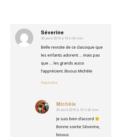
Séverine
30 avril 2019 à 19 h 06 min
dit
:
Belle revisite de ce classique que
les enfants adorent … mais pas
que … les grands aussi
l’apprécient. Bisous Michèle
Répondre
Michèle
30 avril 2019 à 19 h 20 min
dit
:
Je suis bien d’accord
Bonne soirée Séverine,
bisous