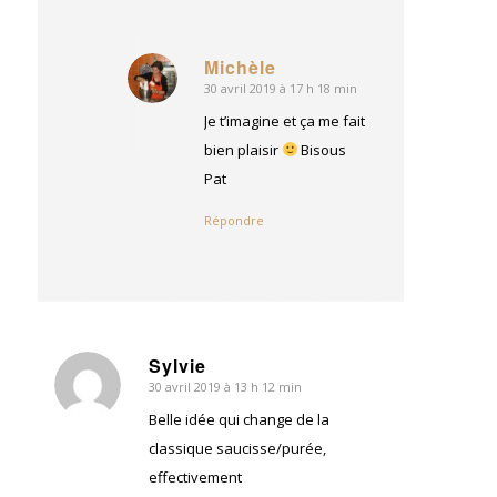
Michèle
30 avril 2019 à 17 h 18 min
dit
:
Je t’imagine et ça me fait
bien plaisir
Bisous
Pat
Répondre
Sylvie
30 avril 2019 à 13 h 12 min
dit
:
Belle idée qui change de la
classique saucisse/purée,
effectivement