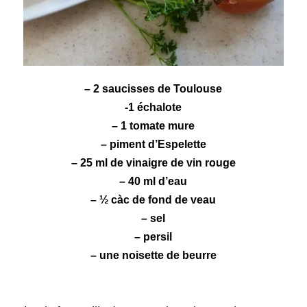
– 2
saucisses
de
Toulouse
-1 échalote
– 1
tomate
mure
–
piment d’Espelette
– 25 ml de
vinaigre
de vin rouge
– 40 ml d’eau
– ½ càc de
fond de veau
– sel
–
persil
– une noisette de beurre