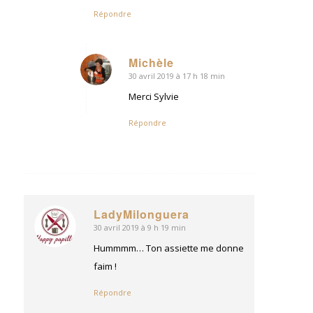
Répondre
Michèle
30 avril 2019 à 17 h 18 min
dit
:
Merci Sylvie
Répondre
LadyMilonguera
30 avril 2019 à 9 h 19 min
dit
:
Hummmm… Ton assiette me donne
faim !
Répondre