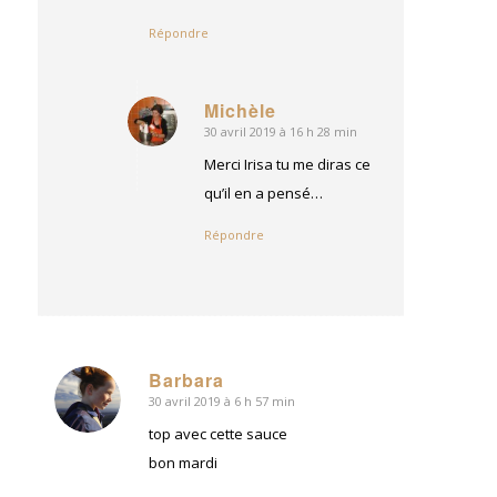
Répondre
Michèle
30 avril 2019 à 16 h 28 min
dit
:
Merci Irisa tu me diras ce
qu’il en a pensé…
Répondre
Barbara
30 avril 2019 à 6 h 57 min
dit
:
top avec cette sauce
bon mardi