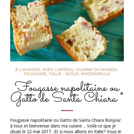
À L'AVANCE
,
AVEC L'APÉRO
,
CUISINE DU MONDE
,
FOUGASSE
,
ITALIE - SICILE
,
MOZZARELLA
Fougasse napolitaine ou
Gatto de Santa Chiara *
Fougasse napolitaine ou Gatto de Santa Chiara Bonjour
à tous et bienvenue dans ma cuisine ... Voilà ce que je
disais le 22 mai 2017 . Et si nous allions en Italie? Vous le