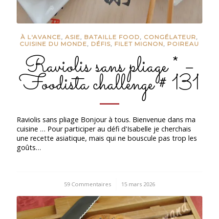
À L'AVANCE
,
ASIE
,
BATAILLE FOOD
,
CONGÉLATEUR
,
CUISINE DU MONDE
,
DÉFIS
,
FILET MIGNON
,
POIREAU
Raviolis sans pliage * –
Foodista challenge # 131
Raviolis sans pliage Bonjour à tous. Bienvenue dans ma
cuisine … Pour participer au défi d'Isabelle je cherchais
une recette asiatique, mais qui ne bouscule pas trop les
goûts…
59 Commentaires
/
15 mars 2026