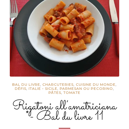
BAL DU LIVRE
,
CHARCUTERIES
,
CUISINE DU MONDE
,
DÉFIS
,
ITALIE - SICILE
,
PARMESAN OU PECORINO
,
PÂTES
,
TOMATE
Rigatoni all’amatriciana
*- Bal du livre 11