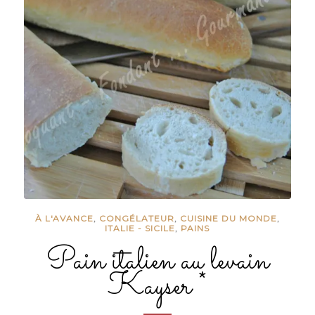
À L'AVANCE
,
CONGÉLATEUR
,
CUISINE DU MONDE
,
ITALIE - SICILE
,
PAINS
Pain italien au levain
Kayser *