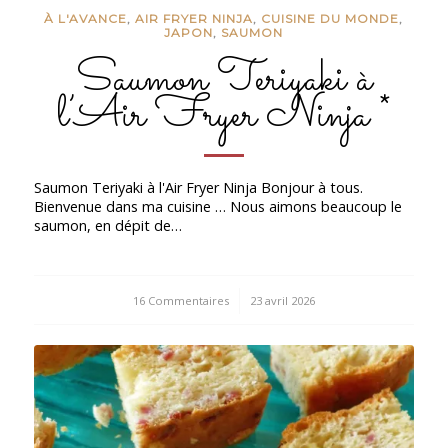
À L'AVANCE
,
AIR FRYER NINJA
,
CUISINE DU MONDE
,
JAPON
,
SAUMON
Saumon Teriyaki à
l’Air Fryer Ninja *
Saumon Teriyaki à l'Air Fryer Ninja Bonjour à tous.
Bienvenue dans ma cuisine … Nous aimons beaucoup le
saumon, en dépit de…
16 Commentaires
/
23 avril 2026