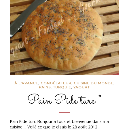
À L'AVANCE
,
CONGÉLATEUR
,
CUISINE DU MONDE
,
PAINS
,
TURQUIE
,
YAOURT
Pain Pide turc *
Pain Pide turc Bonjour à tous et bienvenue dans ma
cuisine ... Voilà ce que je disais le 28 août 2012 .