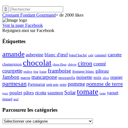
Croquant Fondant Gourmand
+ de 2000 likes
Voir la page Facebook
Rejoignez-moi sur Facebook
Étiquettes
amande
carotte
blanc d'œuf
aubergine
caramel
bœuf haché
café
chocolat
citron
comté
champignon
chou-fleur
chèvre
framboise
courgette
gâteau
fromage blanc
endive
feta
fraise
Jambon
mascarpone
noisette
orange
noix
mozzarella
marron
olive
parmesan
pomme de terre
pomme
Partenariat
petit pois
poire
tomate
Solar
poulet
pâtes
ricotta
saumon
yaourt
porc
veau
épinard
œuf
Parcourez les catégories
Parcourez
les