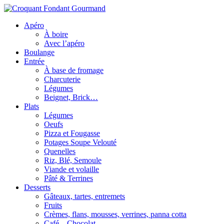
Apéro
À boire
Avec l’apéro
Boulange
Entrée
À base de fromage
Charcuterie
Légumes
Beignet, Brick…
Plats
Légumes
Oeufs
Pizza et Fougasse
Potages Soupe Velouté
Quenelles
Riz, Blé, Semoule
Viande et volaille
Pâté & Terrines
Desserts
Gâteaux, tartes, entremets
Fruits
Crèmes, flans, mousses, verrines, panna cotta
Café – Chocolat