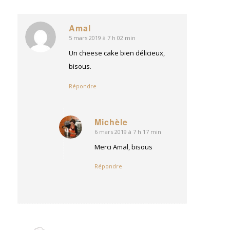
Amal
5 mars 2019 à 7 h 02 min
dit
:
Un cheese cake bien délicieux,
bisous.
Répondre
Michèle
6 mars 2019 à 7 h 17 min
dit
:
Merci Amal, bisous
Répondre