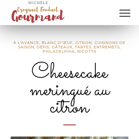
À L'AVANCE
,
BLANC D'ŒUF
,
CITRON
,
CUISINONS DE
SAISON
,
DÉFIS
,
GÂTEAUX, TARTES, ENTREMETS
,
PHILADELPHIA
,
RICOTTA
Cheesecake
meringué au
citron