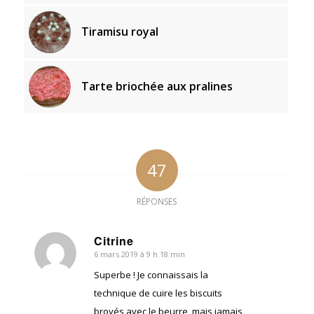
Tiramisu royal
Tarte briochée aux pralines
47
RÉPONSES
Citrine
6 mars 2019 à 9 h 18 min
dit
:
Superbe ! Je connaissais la
technique de cuire les biscuits
broyés avec le beurre, mais jamais