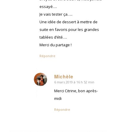
essayé….
Je vais tester ça…..
Une idée de dessert à mettre de
suite en favoris pour les grandes
tablées d’été….
Merci du partage !
Répondre
Michèle
6 mars 2019 à 16 h 52 min
dit
:
Merci Citrine, bon après-
midi
Répondre