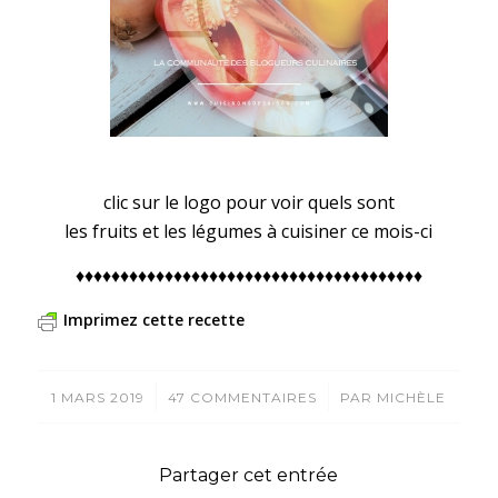
clic sur le logo pour voir quels sont
les fruits et les légumes à cuisiner ce mois-ci
♦♦♦♦♦♦♦♦♦♦♦♦♦♦♦♦♦♦♦♦♦♦♦♦♦♦♦♦♦♦♦♦♦♦♦♦♦♦♦
Imprimez cette recette
/
/
1 MARS 2019
47 COMMENTAIRES
PAR
MICHÈLE
Partager cet entrée