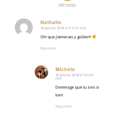
RÉPONSES
Nathalie
18 janvier 2018 à 11 h 07 min
dit
:
Oh! que j’aimerais y goûter!!
Répondre
Michèle
18 janvier 2018 à 16 h 01
dit
min
:
Dommage que tu sois si
loin!
Répondre