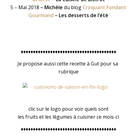
5 – Mai 2018
– Michèle
du blog
Croquant Fondant
Gourmand
– Les desserts de l’été
♦♦♦♦♦♦♦♦♦♦♦♦♦♦♦♦♦♦♦♦♦♦♦♦♦♦♦♦♦♦♦♦♦♦♦♦♦♦♦
Je propose aussi cette recette à Gut pour sa
rubrique
clic sur le logo pour voir quels sont
les fruits et les légumes à cuisiner ce mois-ci
♦♦♦♦♦♦♦♦♦♦♦♦♦♦♦♦♦♦♦♦♦♦♦♦♦♦♦♦♦♦♦♦♦♦♦♦♦♦♦