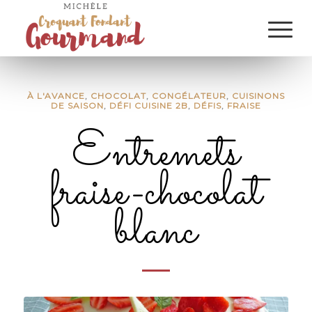
À L'AVANCE
,
CHOCOLAT
,
CONGÉLATEUR
,
CUISINONS
DE SAISON
,
DÉFI CUISINE 2B
,
DÉFIS
,
FRAISE
Entremets
fraise-chocolat
blanc