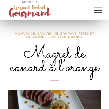
À L'AVANCE
,
CANARD
,
CÉLERI-RAVE
,
FÊTES ET
OCCASIONS SPÉCIALES
,
ORANGE
Magret de
canard à l’orange