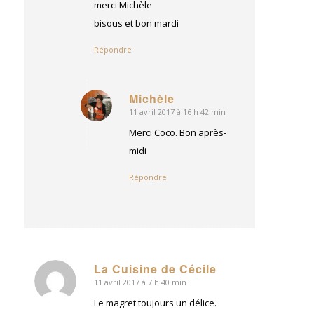
merci Michèle
bisous et bon mardi
Répondre
Michèle
11 avril 2017 à 16 h 42 min
dit
:
Merci Coco. Bon après-
midi
Répondre
La Cuisine de Cécile
11 avril 2017 à 7 h 40 min
dit
:
Le magret toujours un délice.