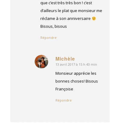
que c’est très très bon ! c’est
d’ailleurs le plat que monsieur me
réclame à son anniversaire
Bisous, bisous
Répondre
Michèle
13 avril 2017 à 15 h 43 min
dit
:
Monsieur apprécie les
bonnes choses! Bisous
Françoise
Répondre