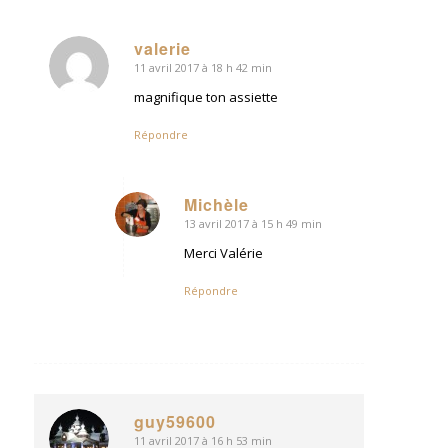
valerie
11 avril 2017 à 18 h 42 min
dit
:
magnifique ton assiette
Répondre
Michèle
13 avril 2017 à 15 h 49 min
dit
:
Merci Valérie
Répondre
guy59600
11 avril 2017 à 16 h 53 min
dit