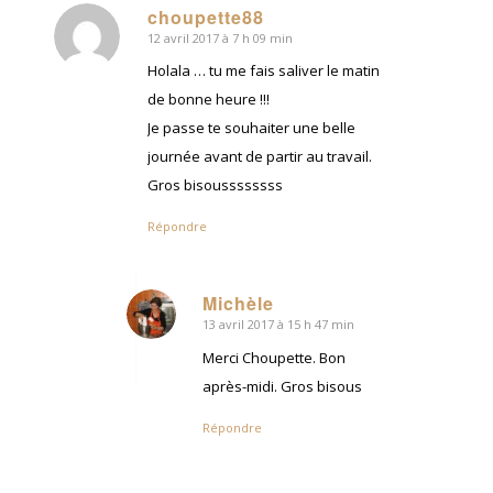
choupette88
12 avril 2017 à 7 h 09 min
dit
:
Holala … tu me fais saliver le matin
de bonne heure !!!
Je passe te souhaiter une belle
journée avant de partir au travail.
Gros bisoussssssss
Répondre
Michèle
13 avril 2017 à 15 h 47 min
dit
:
Merci Choupette. Bon
après-midi. Gros bisous
Répondre