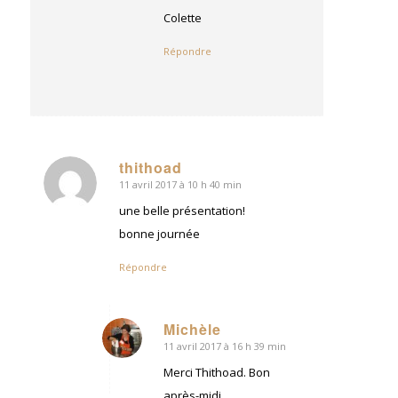
Colette
Répondre
thithoad
11 avril 2017 à 10 h 40 min
dit
:
une belle présentation!
bonne journée
Répondre
Michèle
11 avril 2017 à 16 h 39 min
dit
:
Merci Thithoad. Bon
après-midi