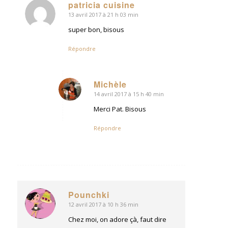
patricia cuisine
13 avril 2017 à 21 h 03 min
dit
:
super bon, bisous
Répondre
Michèle
14 avril 2017 à 15 h 40 min
dit
:
Merci Pat. Bisous
Répondre
Pounchki
12 avril 2017 à 10 h 36 min
dit
:
Chez moi, on adore çà, faut dire