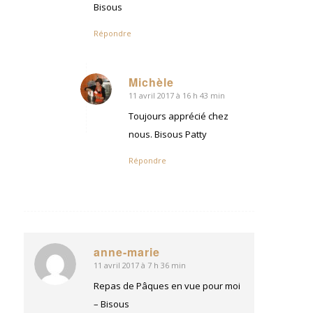
Bisous
Répondre
Michèle
11 avril 2017 à 16 h 43 min
dit
:
Toujours apprécié chez
nous. Bisous Patty
Répondre
anne-marie
11 avril 2017 à 7 h 36 min
dit
:
Repas de Pâques en vue pour moi
– Bisous