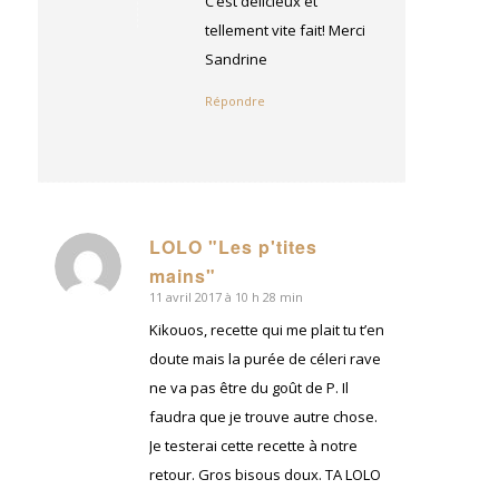
C’est délicieux et
tellement vite fait! Merci
Sandrine
Répondre
LOLO "Les p'tites
dit
mains"
:
11 avril 2017 à 10 h 28 min
Kikouos, recette qui me plait tu t’en
doute mais la purée de céleri rave
ne va pas être du goût de P. Il
faudra que je trouve autre chose.
Je testerai cette recette à notre
retour. Gros bisous doux. TA LOLO