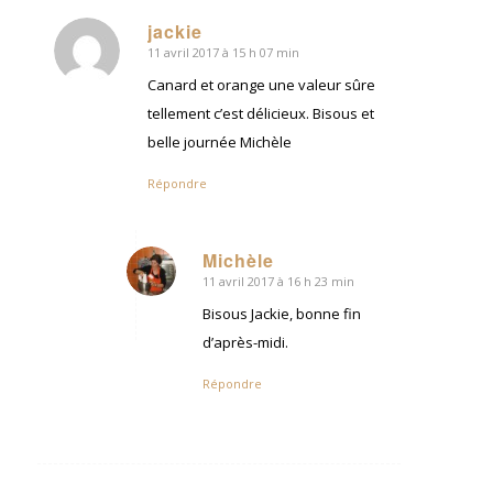
jackie
11 avril 2017 à 15 h 07 min
dit
:
Canard et orange une valeur sûre
tellement c’est délicieux. Bisous et
belle journée Michèle
Répondre
Michèle
11 avril 2017 à 16 h 23 min
dit
:
Bisous Jackie, bonne fin
d’après-midi.
Répondre