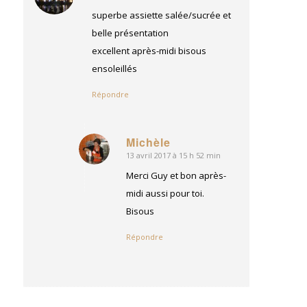
:
superbe assiette salée/sucrée et
belle présentation
excellent après-midi bisous
ensoleillés
Répondre
Michèle
13 avril 2017 à 15 h 52 min
dit
:
Merci Guy et bon après-
midi aussi pour toi.
Bisous
Répondre