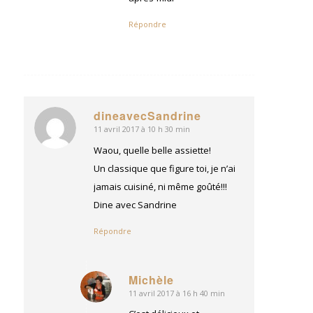
Répondre
dineavecSandrine
11 avril 2017 à 10 h 30 min
dit
:
Waou, quelle belle assiette!
Un classique que figure toi, je n’ai
jamais cuisiné, ni même goûté!!!
Dine avec Sandrine
Répondre
Michèle
11 avril 2017 à 16 h 40 min
dit
: