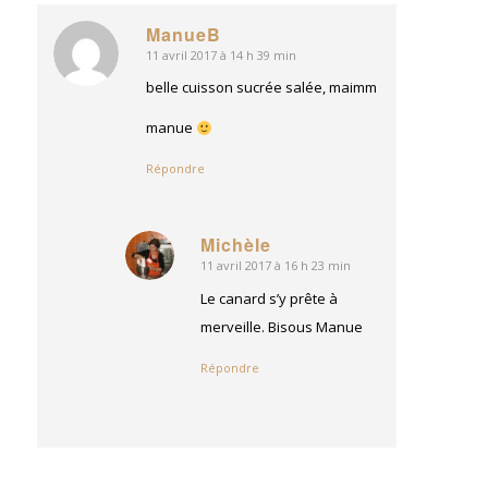
ManueB
11 avril 2017 à 14 h 39 min
dit
:
belle cuisson sucrée salée, maimm
manue
Répondre
Michèle
11 avril 2017 à 16 h 23 min
dit
:
Le canard s’y prête à
merveille. Bisous Manue
Répondre