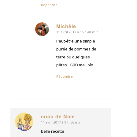
Répondre
Michèle
11 avril 2017 à 16 h 40 min
dit
:
Peut-être une simple
purée de pommes de
terre ou quelques
pâtes.. GBD ma Lolo
Répondre
coco de Nice
11 avril 2017 à 9 h 56 min
dit
:
belle recette