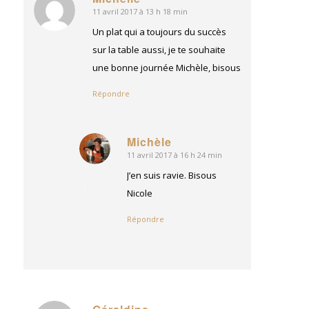
11 avril 2017 à 13 h 18 min
dit
:
Un plat qui a toujours du succès
sur la table aussi, je te souhaite
une bonne journée Michèle, bisous
Répondre
Michèle
11 avril 2017 à 16 h 24 min
dit
:
J’en suis ravie. Bisous
Nicole
Répondre