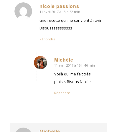
nicole passions
11 avril 2017 à 13 h 52 min
dit
:
une recette qui me convient à ravir!
Bisousssssssssss
Répondre
Michèle
11 avril 2017 à 16 h 46 min
dit
:
Voilà qui me fait très
plaisir. Bisous Nicole
Répondre
Michelle