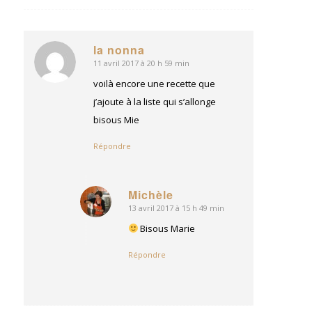
la nonna
11 avril 2017 à 20 h 59 min
dit
:
voilà encore une recette que
j’ajoute à la liste qui s’allonge
bisous Mie
Répondre
Michèle
13 avril 2017 à 15 h 49 min
dit
:
Bisous Marie
Répondre