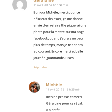
Géraldine
11 avril 2017 à 12 h 58 min
dit
:
Bonjour Michèle, merci pour ce
délicieux clin d’oeil, ça me donne
envie d’en refaire !! Je piquerai une
photo pour la mettre sur ma page
facebook, quand j’aurais un peu
plus de temps, mais je te tiendrai
au courant. Encore merci et belle
journée gourmande. Bises
Répondre
Michèle
11 avril 2017 à 16 h 25 min
dit
:
Rien ne presse et merci
Géraldine pour ce régal.
À bientôt