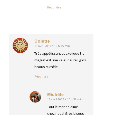
Répondre
Colette
11 avril 2017 à 10 h 45 min
dit
:
Très appétissant et exotique ! le
magret est une valeur sûre ! gros
bisous Michèle !
Répondre
Michèle
11 avril 2017 à 16 h 38 min
dit
:
Tout le monde aime
chez nous! Gros bisous