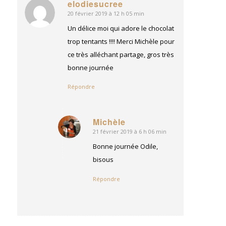
elodiesucree
20 février 2019 à 12 h 05 min
dit
:
Un délice moi qui adore le chocolat
trop tentants !!!! Merci Michèle pour
ce très alléchant partage, gros très
bonne journée
Répondre
Michèle
21 février 2019 à 6 h 06 min
dit
:
Bonne journée Odile,
bisous
Répondre