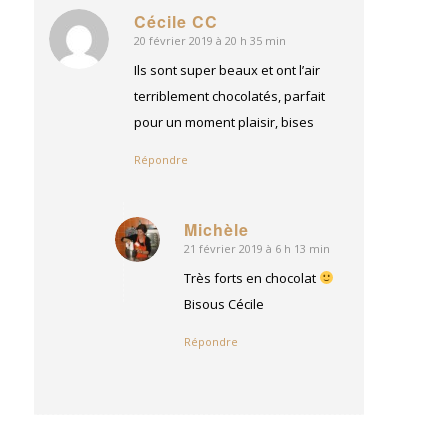
Cécile CC
20 février 2019 à 20 h 35 min
dit
:
Ils sont super beaux et ont l’air
terriblement chocolatés, parfait
pour un moment plaisir, bises
Répondre
Michèle
21 février 2019 à 6 h 13 min
dit
:
Très forts en chocolat
Bisous Cécile
Répondre