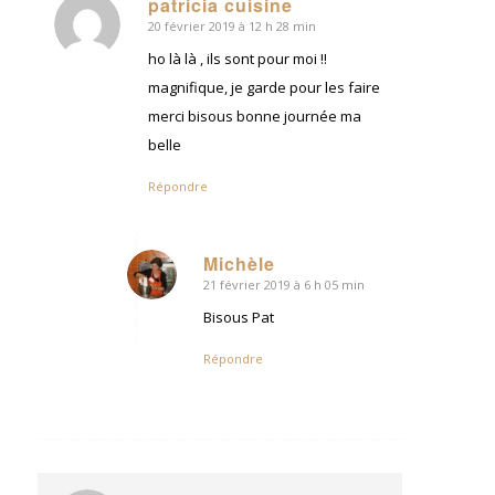
patricia cuisine
20 février 2019 à 12 h 28 min
dit
:
ho là là , ils sont pour moi !!
magnifique, je garde pour les faire
merci bisous bonne journée ma
belle
Répondre
Michèle
21 février 2019 à 6 h 05 min
dit
:
Bisous Pat
Répondre