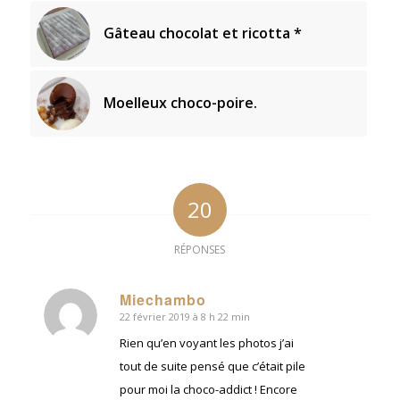
Gâteau chocolat et ricotta *
Moelleux choco-poire.
20
RÉPONSES
Miechambo
22 février 2019 à 8 h 22 min
dit
:
Rien qu’en voyant les photos j’ai
tout de suite pensé que c’était pile
pour moi la choco-addict ! Encore