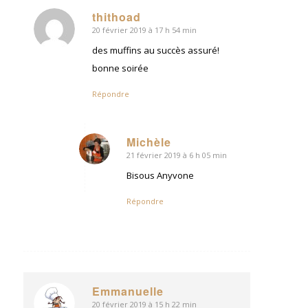
thithoad
20 février 2019 à 17 h 54 min
dit
:
des muffins au succès assuré!
bonne soirée
Répondre
Michèle
21 février 2019 à 6 h 05 min
dit
:
Bisous Anyvone
Répondre
Emmanuelle
20 février 2019 à 15 h 22 min
dit