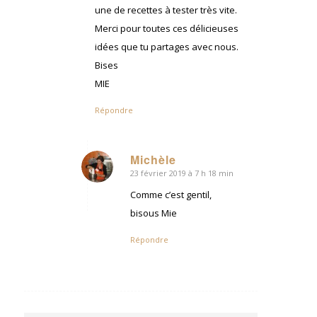
une de recettes à tester très vite.
Merci pour toutes ces délicieuses
idées que tu partages avec nous.
Bises
MIE
Répondre
Michèle
23 février 2019 à 7 h 18 min
dit
:
Comme c’est gentil,
bisous Mie
Répondre