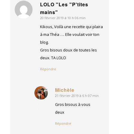
LOLO "Les "P'tites
dit
mains"
:
20 février 2019 à 10 h 06 min
Kikous, Voilà une recette qui plaira
à ma Théa …. Elle voulait voir ton
blog.
Gros bisous doux de toutes les
deux. TA LOLO
Répondre
Michèle
21 février 2019 à 6 h 07 min
dit
:
Gros bisous à vous
deux
Répondre