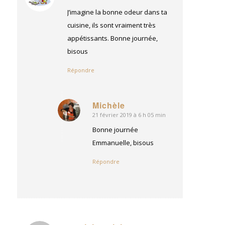
:
J’imagine la bonne odeur dans ta
cuisine, ils sont vraiment très
appétissants. Bonne journée,
bisous
Répondre
Michèle
21 février 2019 à 6 h 05 min
dit
:
Bonne journée
Emmanuelle, bisous
Répondre