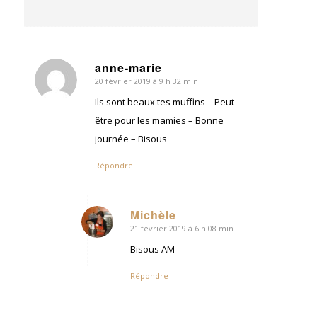
anne-marie
20 février 2019 à 9 h 32 min
dit
:
Ils sont beaux tes muffins – Peut-
être pour les mamies – Bonne
journée – Bisous
Répondre
Michèle
21 février 2019 à 6 h 08 min
dit
:
Bisous AM
Répondre