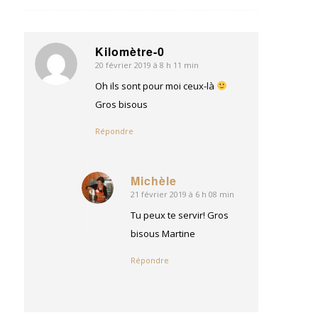
Kilomètre-0
20 février 2019 à 8 h 11 min
dit
:
Oh ils sont pour moi ceux-là
Gros bisous
Répondre
Michèle
21 février 2019 à 6 h 08 min
dit
:
Tu peux te servir! Gros
bisous Martine
Répondre