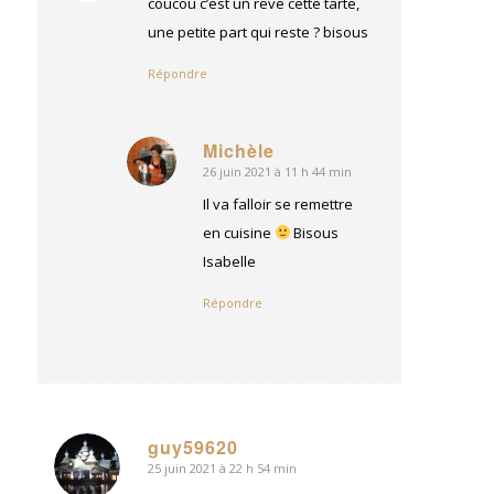
coucou c’est un rêve cette tarte,
une petite part qui reste ? bisous
Répondre
Michèle
26 juin 2021 à 11 h 44 min
dit
:
Il va falloir se remettre
en cuisine
Bisous
Isabelle
Répondre
guy59620
25 juin 2021 à 22 h 54 min
dit