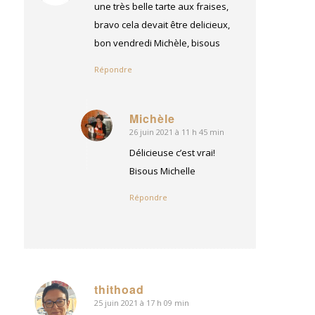
:
une très belle tarte aux fraises,
bravo cela devait être delicieux,
bon vendredi Michèle, bisous
Répondre
Michèle
26 juin 2021 à 11 h 45 min
dit
:
Délicieuse c’est vrai!
Bisous Michelle
Répondre
thithoad
25 juin 2021 à 17 h 09 min
dit