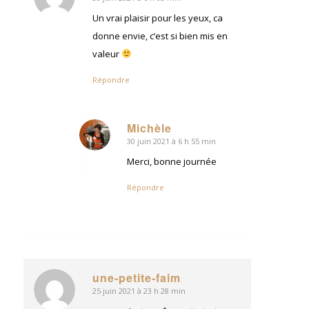
dit
:
Un vrai plaisir pour les yeux, ca
donne envie, c’est si bien mis en
valeur
Répondre
Michèle
30 juin 2021 à 6 h 55 min
dit
:
Merci, bonne journée
Répondre
une-petite-faim
25 juin 2021 à 23 h 28 min
dit
: