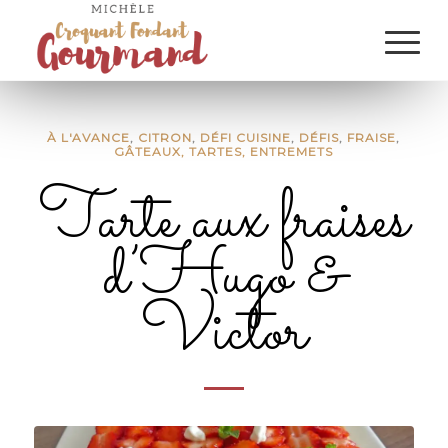
À L'AVANCE
,
CITRON
,
DÉFI CUISINE
,
DÉFIS
,
FRAISE
,
GÂTEAUX, TARTES, ENTREMETS
Tarte aux fraises
d’Hugo &
Victor