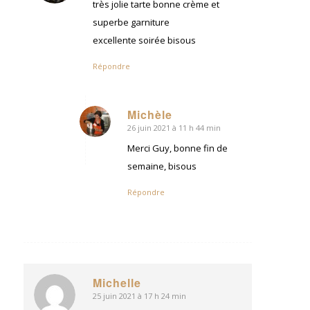
:
très jolie tarte bonne crème et
superbe garniture
excellente soirée bisous
Répondre
Michèle
26 juin 2021 à 11 h 44 min
dit
:
Merci Guy, bonne fin de
semaine, bisous
Répondre
Michelle
25 juin 2021 à 17 h 24 min
dit