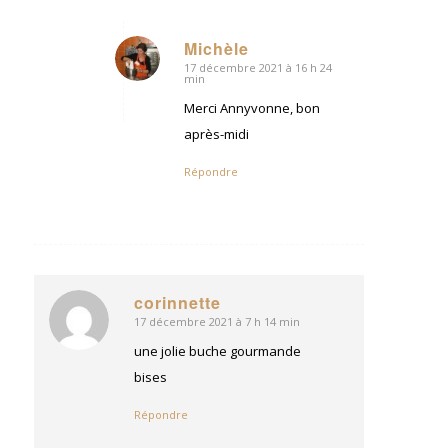
Michèle
17 décembre 2021 à 16 h 24
dit
min
:
Merci Annyvonne, bon
après-midi
Répondre
corinnette
17 décembre 2021 à 7 h 14 min
dit
:
une jolie buche gourmande
bises
Répondre