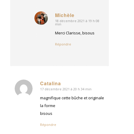
Michèle
18 décembre 2021 à 19 h 08
dit
min
:
Merci Clarisse, bisous
Répondre
Catalina
17 décembre 2021 à 20 h 34 min
dit
:
magnifique cette bûche et originale
la forme
bisous
Répondre