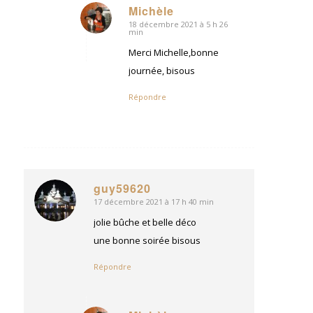
Michèle
18 décembre 2021 à 5 h 26
dit
min
:
Merci Michelle,bonne
journée, bisous
Répondre
guy59620
17 décembre 2021 à 17 h 40 min
dit
:
jolie bûche et belle déco
une bonne soirée bisous
Répondre