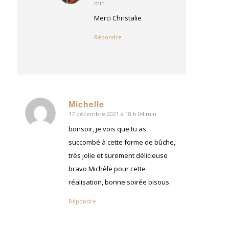
min
:
Merci Christalie
Répondre
Michelle
17 décembre 2021 à 18 h 04 min
dit
:
bonsoir, je vois que tu as
succombé à cette forme de bûche,
très jolie et surement délicieuse
bravo Michèle pour cette
réalisation, bonne soirée bisous
Répondre