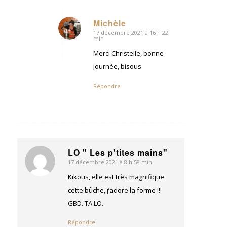
Michèle
17 décembre 2021 à 16 h 22
dit
min
:
Merci Christelle, bonne
journée, bisous
Répondre
LO " Les p'tites mains"
17 décembre 2021 à 8 h 58 min
dit
:
Kikous, elle est très magnifique
cette bûche, j’adore la forme !!!
GBD. TA LO.
Répondre