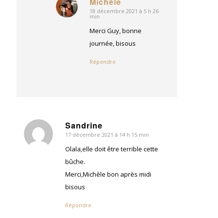
Michèle
18 décembre 2021 à 5 h 26
dit
min
:
Merci Guy, bonne
journée, bisous
Répondre
Sandrine
17 décembre 2021 à 14 h 15 min
dit
:
Olala,elle doit être terrible cette
bûche.
Merci,Michèle bon après midi
bisous
Répondre