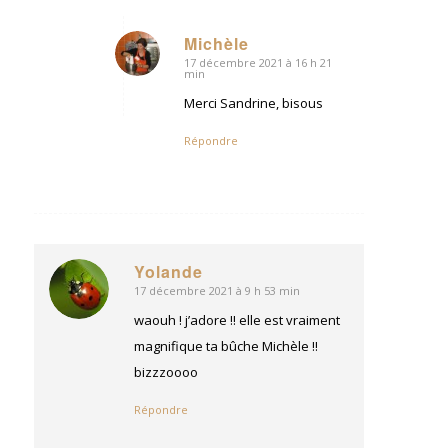
Michèle
17 décembre 2021 à 16 h 21
dit
min
:
Merci Sandrine, bisous
Répondre
Yolande
17 décembre 2021 à 9 h 53 min
dit
:
waouh ! j’adore !! elle est vraiment
magnifique ta bûche Michèle !!
bizzzoooo
Répondre