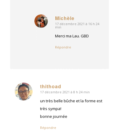
Michèle
17 décembre 2021 à 16 h 24
dit
min
:
Merci ma Lau. GBD
Répondre
thithoad
17 décembre 2021 à 8 h 24 min
dit
:
un très belle bûche et la forme est
très sympa!
bonne journée
Répondre