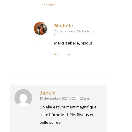
Répondre
Michèle
20 décembre 2021 à 6 h 35
dit
min
:
Merci Isabelle, bisous
Répondre
Jackie
18 décembre 2021 à 22 h 52 min
dit
:
Oh elle est vraiment magnifique
cette bûche Michèle. Bisous et
belle soirée