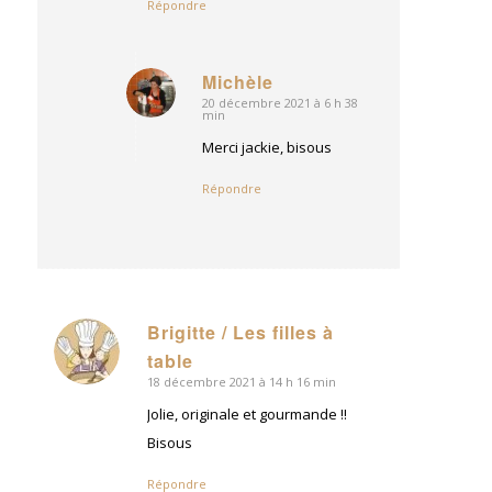
Répondre
Michèle
20 décembre 2021 à 6 h 38
dit
min
:
Merci jackie, bisous
Répondre
Brigitte / Les filles à
dit
table
:
18 décembre 2021 à 14 h 16 min
Jolie, originale et gourmande !!
Bisous
Répondre