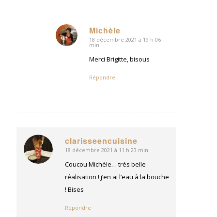
Michèle
18 décembre 2021 à 19 h 06
dit
min
:
Merci Brigitte, bisous
Répondre
clarisseencuisine
18 décembre 2021 à 11 h 23 min
dit
:
Coucou Michèle… très belle
réalisation ! j’en ai l’eau à la bouche
! Bises
Répondre