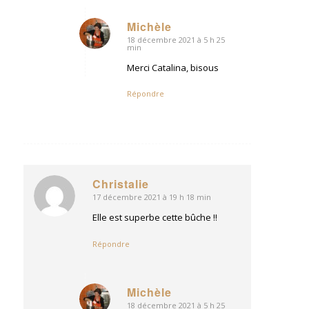
Michèle
18 décembre 2021 à 5 h 25
dit
min
:
Merci Catalina, bisous
Répondre
Christalie
17 décembre 2021 à 19 h 18 min
dit
:
Elle est superbe cette bûche !!
Répondre
Michèle
18 décembre 2021 à 5 h 25
dit