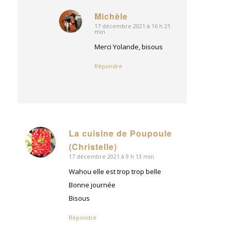
Michèle
17 décembre 2021 à 16 h 21
dit
min
:
Merci Yolande, bisous
Répondre
La cuisine de Poupoule
dit
(Christelle)
:
17 décembre 2021 à 9 h 13 min
Wahou elle est trop trop belle
Bonne journée
Bisous
Répondre