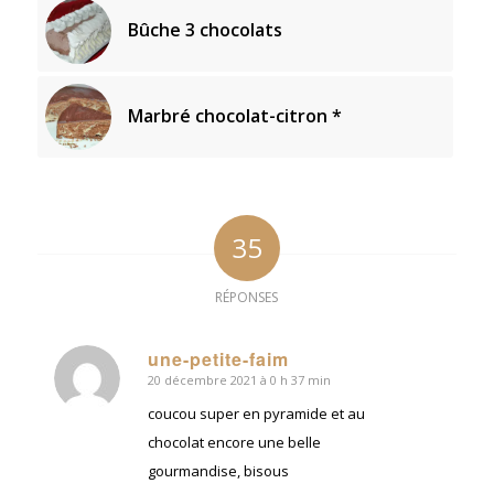
Bûche 3 chocolats
Marbré chocolat-citron *
35
RÉPONSES
une-petite-faim
20 décembre 2021 à 0 h 37 min
dit
:
coucou super en pyramide et au
chocolat encore une belle
gourmandise, bisous