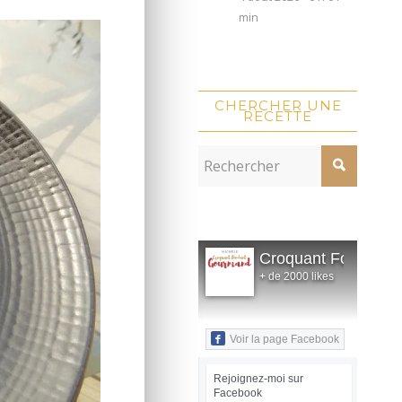
min
CHERCHER UNE
RECETTE
Croquant Fondant
+ de 2000 likes
Voir la page Facebook
Rejoignez-moi sur
Facebook