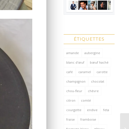
ÉTIQUETTES
amande
aubergine
blanc d'œuf
bœuf haché
café
caramel
carotte
champignon
chocolat
chou-fleur
chèvre
citron
comté
courgette
endive
feta
fraise
framboise
fromage blanc
gâteau