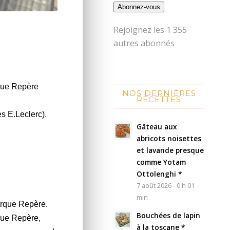
Abonnez-vous
Rejoignez les 1 355
autres abonnés
rque Repère
NOS DERNIÈRES
RECETTES
es E.Leclerc).
Gâteau aux
abricots noisettes
et lavande presque
comme Yotam
Ottolenghi *
7 août 2026 - 0 h 01
min
arque Repère.
Bouchées de lapin
que Repère,
à la toscane *