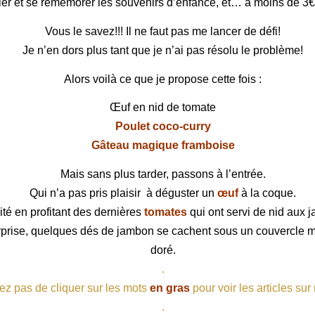
ler et se remémorer les souvenirs d’enfance,
et… à moins de 3€
Vous le savez!!! Il ne faut pas me lancer de défi!
Je n’en dors plus tant que je n’ai pas résolu le problème!
Alors voilà ce que je propose cette fois :
Œuf en nid de tomate
Poulet coco-curry
Gâteau magique framboise
Mais sans plus tarder, passons à l’entrée.
Qui n’a pas pris plaisir à déguster un
œuf
à la coque.
sité en profitant des dernières
tomates
qui ont servi de nid aux 
urprise, quelques dés de jambon se cachent
sous un couvercle m
doré.
.
ez pas de cliquer sur les mots
en gras
pour voir les articles sur
.