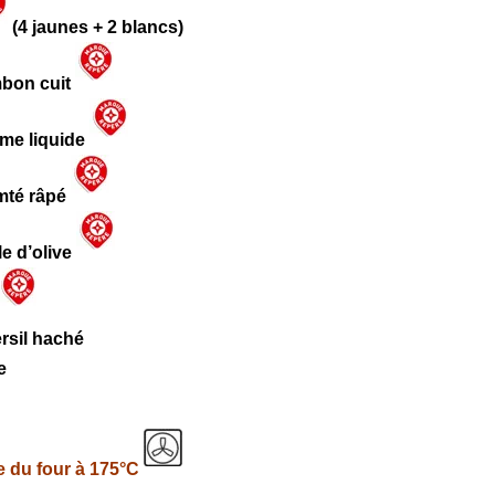
(4 jaunes + 2 blancs)
mbon cuit
ème liquide
mté râpé
le d’olive
ersil haché
e
 du four à 175°C