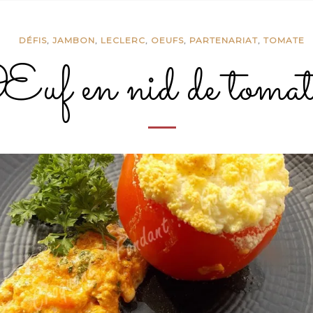
DÉFIS
,
JAMBON
,
LECLERC
,
OEUFS
,
PARTENARIAT
,
TOMATE
uf en nid de tomat