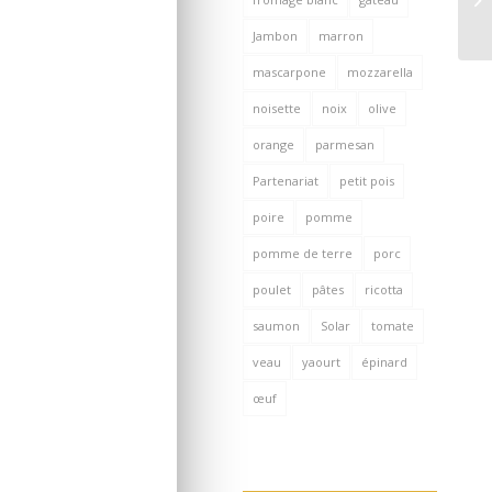
Jambon
marron
mascarpone
mozzarella
noisette
noix
olive
orange
parmesan
Partenariat
petit pois
poire
pomme
pomme de terre
porc
poulet
pâtes
ricotta
saumon
Solar
tomate
veau
yaourt
épinard
œuf