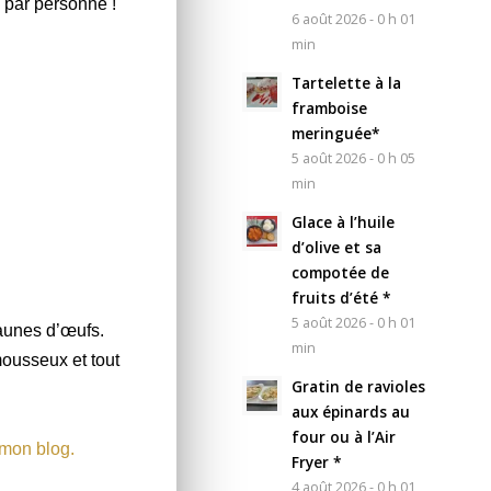
 par personne !
6 août 2026 - 0 h 01
min
Tartelette à la
framboise
meringuée*
5 août 2026 - 0 h 05
min
Glace à l’huile
d’olive et sa
compotée de
fruits d’été *
5 août 2026 - 0 h 01
jaunes d’œufs.
min
ousseux et tout
Gratin de ravioles
aux épinards au
four ou à l’Air
 mon blog.
Fryer *
4 août 2026 - 0 h 01