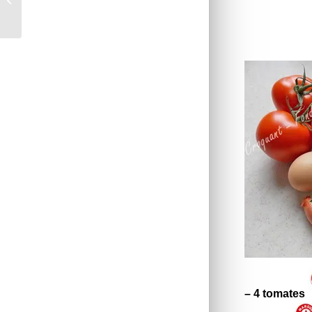
– 4
tomates