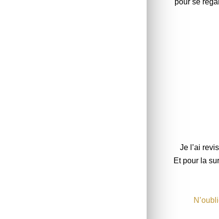
pour se réga
Je l’ai revi
Et pour la s
N’oubli