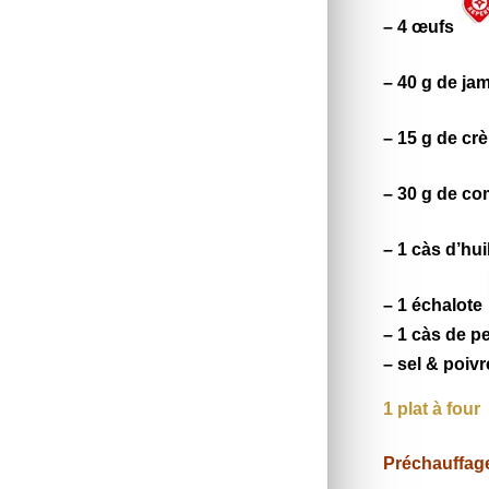
– 4
œufs
– 40 g de ja
– 15 g de cr
– 30 g de co
– 1 càs d’hui
– 1 échalote
– 1 càs de p
– sel & poivr
1 plat à four
Préchauffage