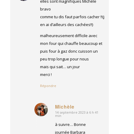
elles sont magnifiques Michèle
bravo
comme tu dis faut parfois cacher !!(j
en ai d’ailleurs des cachées!!)
malheureusement difficile avec
mon four qui chauffe beaucoup et
puis four à gaz donc cuisson un
peu trop longue pour nous
mais qui sait… un jour
merci !
Répondre
Michèle
14 septembre 2023 à 6 h 41
dit
min
:
à suivre… Bonne
journée Barbara