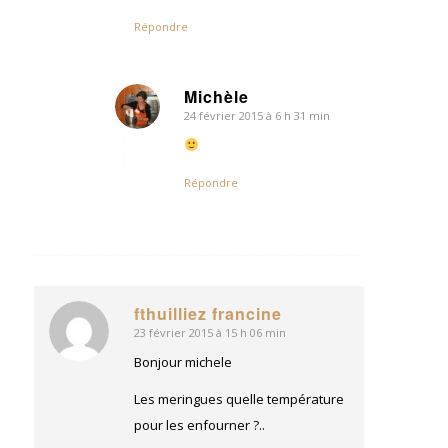
Répondre
Michèle
24 février 2015 à 6 h 31 min
dit
:
Répondre
fthuilliez francine
23 février 2015 à 15 h 06 min
dit
:
Bonjour michele
Les meringues quelle température
pour les enfourner ?..