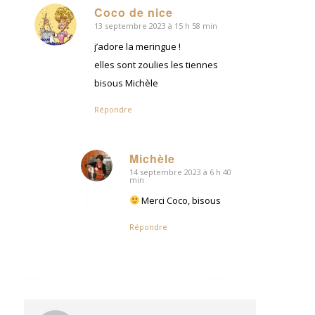
Coco de nice
13 septembre 2023 à 15 h 58 min
dit
:
j’adore la meringue !
elles sont zoulies les tiennes
bisous Michèle
Répondre
Michèle
14 septembre 2023 à 6 h 40
dit
min
:
Merci Coco, bisous
Répondre