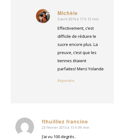
Michèle
5 avril 2016 à 17 h 12 min
dit
:
Effectivement, c’est
difficile de réduire le
sucre encore plus. La
preuve, c’est que les
tiennes étaient
parfaites! Merci Yolande
Répondre
fthuilliez francine
23 février 2015 à 15 h 09 min
dit
:
J’ai vu 100 degrés .