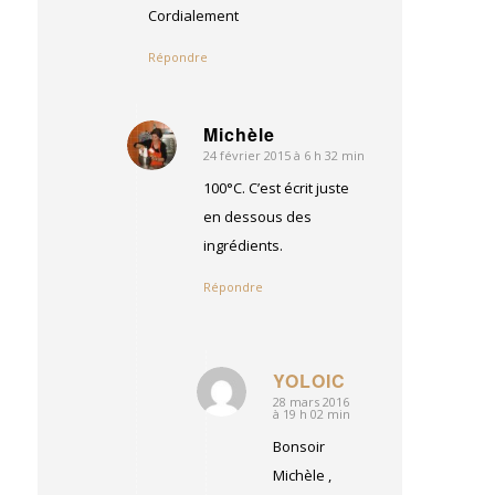
Cordialement
Répondre
Michèle
24 février 2015 à 6 h 32 min
dit
:
100°C. C’est écrit juste
en dessous des
ingrédients.
Répondre
YOLOIC
28 mars 2016
dit
à 19 h 02 min
:
Bonsoir
Michèle ,