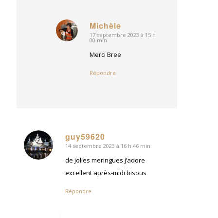
Michèle
17 septembre 2023 à 15 h
dit
00 min
:
Merci Bree
Répondre
guy59620
14 septembre 2023 à 16 h 46 min
dit
:
de jolies meringues j’adore
excellent après-midi bisous
Répondre