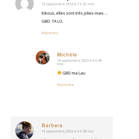
13 septembre 2023 à 7 h 52 min
dit
:
Kikous, elles sont très jolies mais….
GBD. TA LO.
Répondre
Michèle
14 septembre 2023 à 6 h 40
dit
min
:
GBD ma Lau
Répondre
Barbara
13 septembre 2023 à 6 h 58 min
dit
: