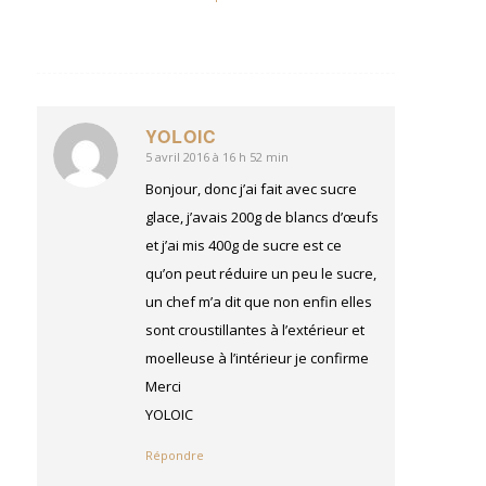
YOLOIC
5 avril 2016 à 16 h 52 min
dit
:
Bonjour, donc j’ai fait avec sucre
glace, j’avais 200g de blancs d’œufs
et j’ai mis 400g de sucre est ce
qu’on peut réduire un peu le sucre,
un chef m’a dit que non enfin elles
sont croustillantes à l’extérieur et
moelleuse à l’intérieur je confirme
Merci
YOLOIC
Répondre