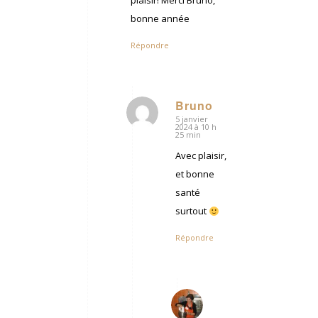
plaisir! Merci Bruno,
bonne année
Répondre
Bruno
5 janvier
dit
2024 à 10 h
:
25 min
Avec plaisir,
et bonne
santé
surtout
Répondre
Michèle
6
dit