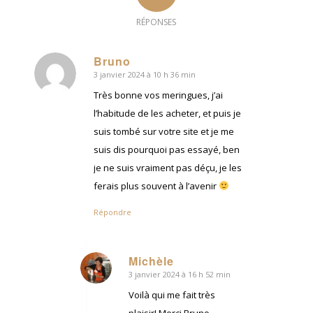
RÉPONSES
Bruno
3 janvier 2024 à 10 h 36 min
dit
:
Très bonne vos meringues, j’ai
l’habitude de les acheter, et puis je
suis tombé sur votre site et je me
suis dis pourquoi pas essayé, ben
je ne suis vraiment pas déçu, je les
ferais plus souvent à l’avenir
Répondre
Michèle
3 janvier 2024 à 16 h 52 min
dit
:
Voilà qui me fait très