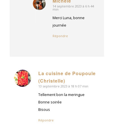
Michèle
14 septembre 2023 à 6 h 44
dit
min
:
Merci Luna, bonne
journée
Répondre
La cuisine de Poupoule
dit
(Christelle)
:
13 septembre 2023 à 18 h 07 min
Tellement bon la meringue
Bonne soirée
Bisous
Répondre