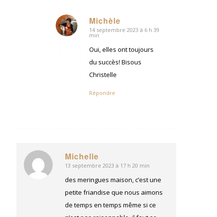
Michèle
14 septembre 2023 à 6 h 39
dit
min
:
Oui, elles ont toujours
du succès! Bisous
Christelle
Répondre
Michelle
13 septembre 2023 à 17 h 20 min
dit
:
des meringues maison, c’est une
petite friandise que nous aimons
de temps en temps même si ce