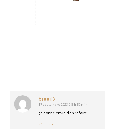
janvier
:
2024
à
8
h
11
min
Merci
Bruno,
c’est
l’essentiel.
Répondre
bree13
17 septembre 2023 à 8 h 50 min
dit
:
ça donne envie d’en refaire !
Répondre