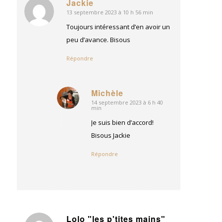
Jackie
13 septembre 2023 à 10 h 56 min
dit
:
Toujours intéressant d’en avoir un
peu d’avance. Bisous
Répondre
Michèle
14 septembre 2023 à 6 h 40
dit
min
:
Je suis bien d’accord!
Bisous Jackie
Répondre
Lolo "les p'tites mains"