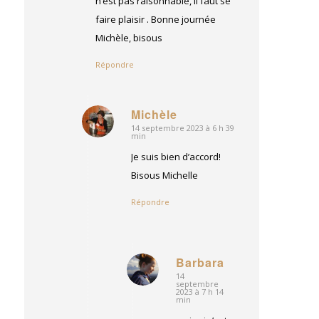
n’est pas raisonnable, il faut se
faire plaisir . Bonne journée
Michèle, bisous
Répondre
Michèle
14 septembre 2023 à 6 h 39
dit
min
:
Je suis bien d’accord!
Bisous Michelle
Répondre
Barbara
14
dit
septembre
:
2023 à 7 h 14
min