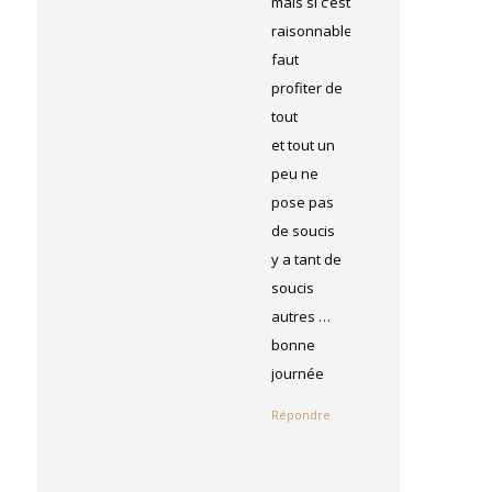
mais si c’est
raisonnable!
faut
profiter de
tout
et tout un
peu ne
pose pas
de soucis
y a tant de
soucis
autres …
bonne
journée
Répondre