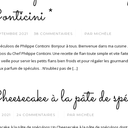
nticini *
/
/
PTEMBRE 2021
38 COMMENTAIRES
PAR
MICHÈLE
péculoos de Philippe Conticini Bonjour à tous. Bienvenue dans ma cuisine 
os du Chef Philippe Conticini. Une recette de flan toute simple et vite fait
a veille pour servir les petits flans bien froids et pour régaler les gourman
eux parfum de spéculos. . N’oubliez pas de […]
eesecake à la pâte de sp
/
/
N 2021
24 COMMENTAIRES
PAR
MICHÈLE
cake à la pâte de spéculoos Un Cheesecake à la pâte de spéculoos dont 