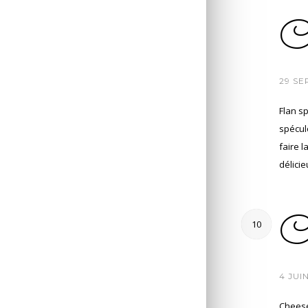
Co
/
29 SE
Flan s
spéculo
faire l
délici
Ch
10
/
4 JUI
Cheese