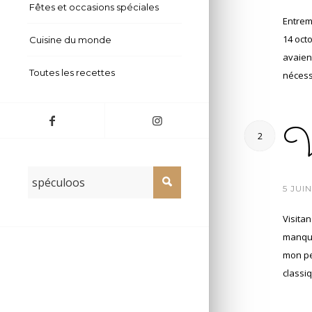
Fêtes et occasions spéciales
Entrem
14 octo
Cuisine du monde
avaien
Toutes les recettes
nécess
Vi
2
/
5 JUI
Visita
manque
mon pet
classiq