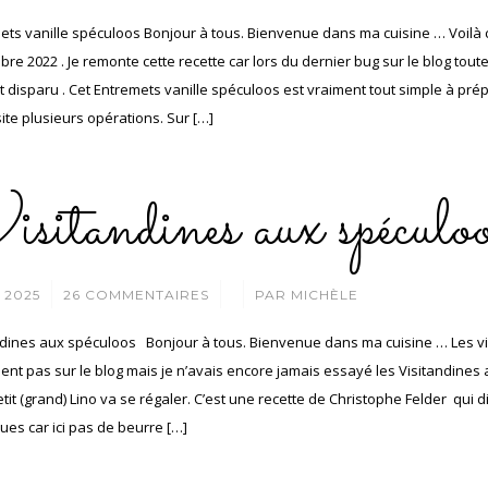
ets vanille spéculoos Bonjour à tous. Bienvenue dans ma cuisine … Voilà c
bre 2022 . Je remonte cette recette car lors du dernier bug sur le blog tout
t disparu . Cet Entremets vanille spéculoos est vraiment tout simple à pré
ite plusieurs opérations. Sur […]
sitandines aux spéculoo
/
/
N 2025
26 COMMENTAIRES
PAR
MICHÈLE
ndines aux spéculoos Bonjour à tous. Bienvenue dans ma cuisine … Les v
nt pas sur le blog mais je n’avais encore jamais essayé les Visitandines
it (grand) Lino va se régaler. C’est une recette de Christophe Felder qui 
ues car ici pas de beurre […]