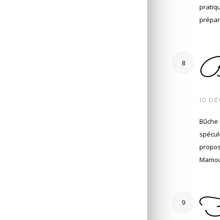
pratiq
prépar
Bû
8
/
10 DÉ
Bûche 
spéculo
propose
Mamou
F
9