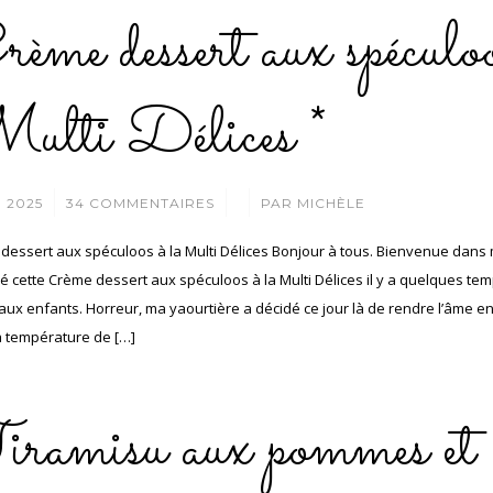
ème dessert aux spéculoo
ulti Délices *
/
/
I 2025
34 COMMENTAIRES
PAR
MICHÈLE
dessert aux spéculoos à la Multi Délices Bonjour à tous. Bienvenue dans m
é cette Crème dessert aux spéculoos à la Multi Délices il y a quelques tem
 aux enfants. Horreur, ma yaourtière a décidé ce jour là de rendre l’âme e
a température de […]
iramisu aux pommes et