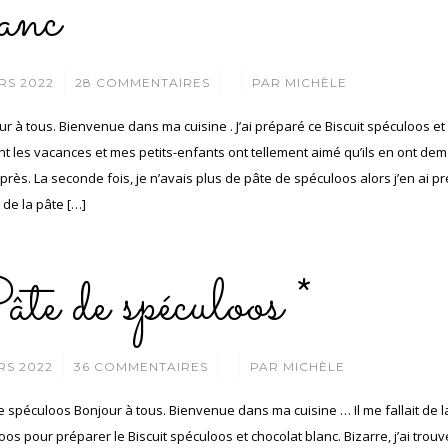
anc
/
/
RS 2022
28 COMMENTAIRES
PAR
MICHÈLE
r à tous. Bienvenue dans ma cuisine . J’ai préparé ce Biscuit spéculoos et
t les vacances et mes petits-enfants ont tellement aimé qu’ils en ont de
près. La seconde fois, je n’avais plus de pâte de spéculoos alors j’en ai p
 de la pâte […]
te de spéculoos *
/
/
RS 2022
36 COMMENTAIRES
PAR
MICHÈLE
e spéculoos Bonjour à tous. Bienvenue dans ma cuisine … Il me fallait de l
os pour préparer le Biscuit spéculoos et chocolat blanc. Bizarre, j’ai trouv