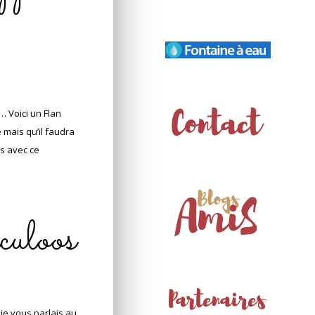
… Voici un Flan
e mais qu’il faudra
ds avec ce
éculoos
je vous parlais au