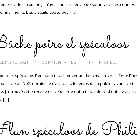
uement vide et comme je n’avais aucune envie de sortir faire des courses, j
er moi même. Des biscuits spéculoos, […]
che poire et spéculoos
/
/
CEMBRE 2021
44 COMMENTAIRES
PAR
MICHÈLE
poire et spéculoos Bonjour à tous bienvenue dans ma cuisine. . Cette Bûch
os date de Noël dernier. Je n’ai pas eu le temps de la publier avant, cette 
. J’ai trouvé cette recette chez Yolande qui la tenait de Nad qui l’avait pris
. […]
lan spéculoos de Phili