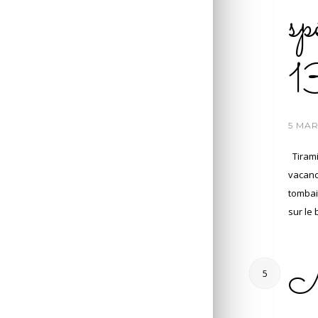
sp
1
/
5 MAR
Tirami
vacanc
tombai
sur le
Ma
5