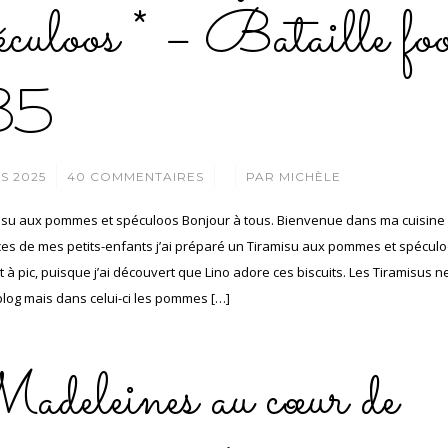
éculoos * – Bataille fo
35
/
/
S 2025
40 COMMENTAIRES
PAR
MICHÈLE
su aux pommes et spéculoos Bonjour à tous. Bienvenue dans ma cuisine
es de mes petits-enfants j’ai préparé un Tiramisu aux pommes et spéculoo
t à pic, puisque j’ai découvert que Lino adore ces biscuits. Les Tiramisus
 blog mais dans celui-ci les pommes […]
deleines au cœur de