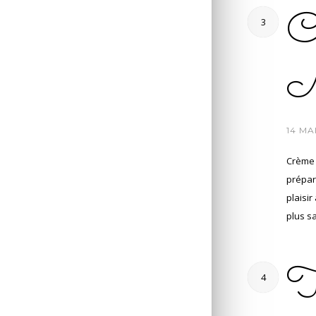
Cr
3
M
/
14 MA
Crème 
prépar
plaisir
plus s
T
4