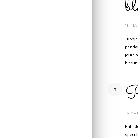
bl
/
18 MA
Bonjou
pendan
jours a
biscuit
Pâ
7
/
16 MA
Pâte d
spéculo