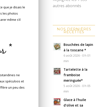
autres abonnés
e que je disais le
es les photos
parer même s’il
NOS DERNIÈRES
RECETTES
s *
Bouchées de lapin
à la toscane *
6 août 2026 - 0 h 01
min
Tartelette à la
framboise
isitandines ne
meringuée*
 aux spéculoos et
5 août 2026 - 0 h 05
diffère un peu des
min
Glace à l’huile
d’olive et sa