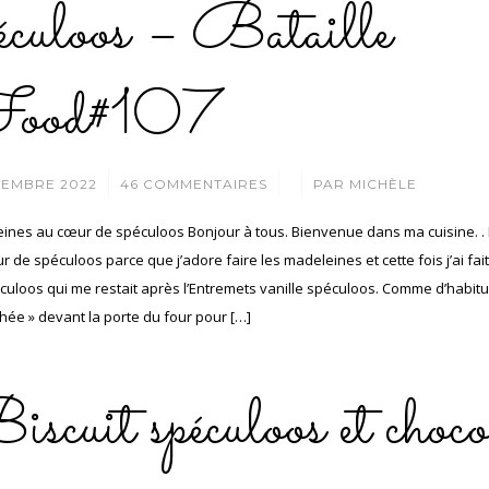
éculoos – Bataille
ood#107
/
/
VEMBRE 2022
46 COMMENTAIRES
PAR
MICHÈLE
ines au cœur de spéculoos Bonjour à tous. Bienvenue dans ma cuisine. 
 de spéculoos parce que j’adore faire les madeleines et cette fois j’ai fa
culoos qui me restait après l’Entremets vanille spéculoos. Comme d’habitu
chée » devant la porte du four pour […]
scuit spéculoos et choco