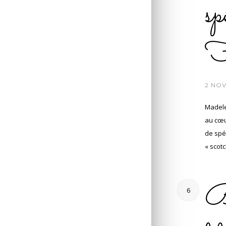
sp
F
/
2 NO
Madele
au cœur
de spé
« scot
Bi
6