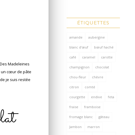
ÉTIQUETTES
amande
aubergine
blanc d'œuf
bœuf haché
café
caramel
carotte
. Des Madeleines
champignon
chocolat
it un cœur de pâte
chou-fleur
chèvre
de je suis restée
citron
comté
courgette
endive
feta
fraise
framboise
lat
fromage blanc
gâteau
Jambon
marron