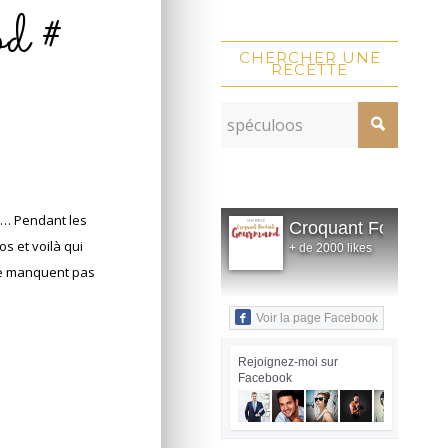
od #
CHERCHER UNE
RECETTE
 … Pendant les
Croquant Fondant
s et voilà qui
+ de 2000 likes
 ne manquent pas
Voir la page Facebook
Rejoignez-moi sur
Facebook