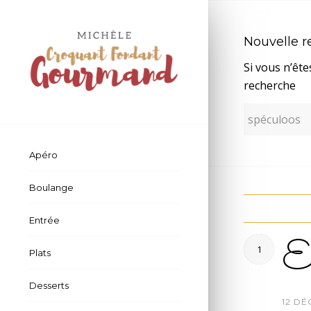
Nouvelle 
Si vous n’ête
recherche
Apéro
Boulange
Entrée
En
1
Plats
Desserts
/
12 DÉ