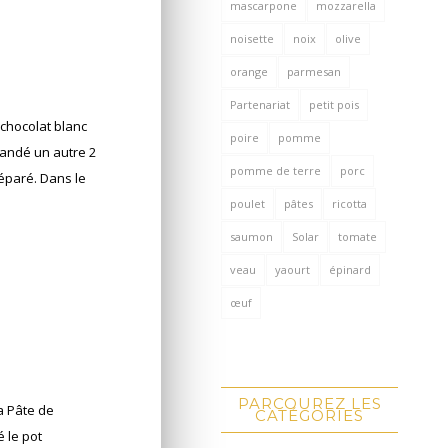
mascarpone
mozzarella
noisette
noix
olive
orange
parmesan
Partenariat
petit pois
 chocolat blanc
poire
pomme
mandé un autre 2
pomme de terre
porc
réparé. Dans le
poulet
pâtes
ricotta
saumon
Solar
tomate
veau
yaourt
épinard
œuf
PARCOUREZ LES
a Pâte de
CATÉGORIES
é le pot