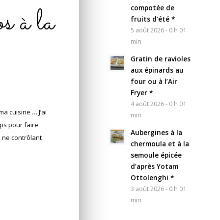
s à la
compotée de
fruits d’été *
5 août 2026 - 0 h 01
min
Gratin de ravioles
aux épinards au
four ou à l’Air
Fryer *
4 août 2026 - 0 h 01
a cuisine … J’ai
min
ps pour faire
Aubergines à la
n ne contrôlant
chermoula et à la
semoule épicée
d’après Yotam
Ottolenghi *
3 août 2026 - 0 h 01
min