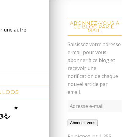
ABONNEZ-VOUS À
CE BLOG PAR E-
er une autre
MAIL.
Saisissez votre adresse
e-mail pour vous
abonner à ce blog et
recevoir une
notification de chaque
nouvel article par
email.
CULOOS
os *
Abonnez-vous
Rejoignez les 1 355