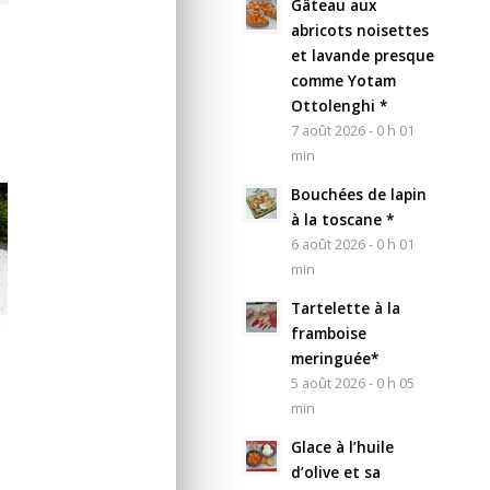
Gâteau aux
abricots noisettes
et lavande presque
comme Yotam
Ottolenghi *
7 août 2026 - 0 h 01
min
Bouchées de lapin
à la toscane *
6 août 2026 - 0 h 01
min
Tartelette à la
framboise
meringuée*
5 août 2026 - 0 h 05
min
Glace à l’huile
d’olive et sa