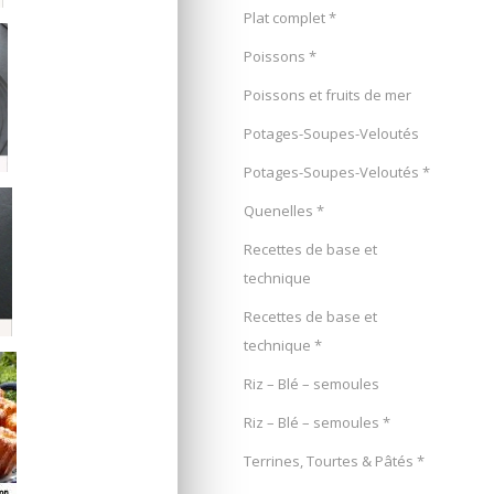
Plat complet *
Poissons *
Poissons et fruits de mer
Potages-Soupes-Veloutés
Potages-Soupes-Veloutés *
Quenelles *
Recettes de base et
technique
Recettes de base et
technique *
Riz – Blé – semoules
Riz – Blé – semoules *
Terrines, Tourtes & Pâtés *