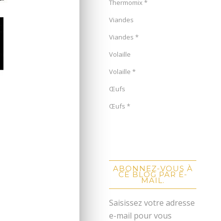
Thermomix *
Viandes
Viandes *
Volaille
Volaille *
Œufs
Œufs *
ABONNEZ-VOUS À
CE BLOG PAR E-
MAIL.
Saisissez votre adresse
e-mail pour vous